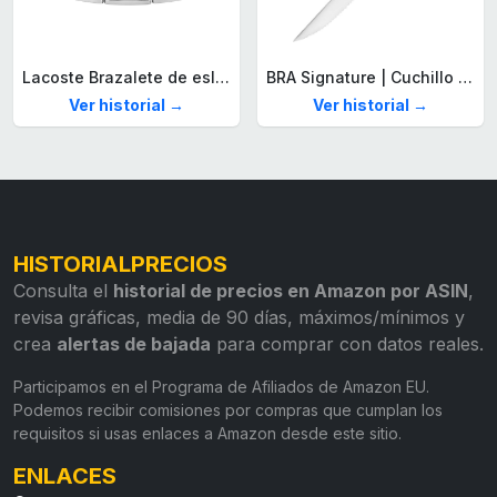
Lacoste Brazalete de eslabón para Hombre Colección STENCIL de Acero inoxidable
BRA Signature | Cuchillo tomatero 120 mm, Acero Inoxidable alemán forjado con Molibdeno Vanadio, Mango Remachado ABS, Diseño Ergonómico, Hoja 1,6 mm espesor
Ver historial →
Ver historial →
HISTORIALPRECIOS
Consulta el
historial de precios en Amazon por ASIN
,
revisa gráficas, media de 90 días, máximos/mínimos y
crea
alertas de bajada
para comprar con datos reales.
Participamos en el Programa de Afiliados de Amazon EU.
Podemos recibir comisiones por compras que cumplan los
requisitos si usas enlaces a Amazon desde este sitio.
ENLACES