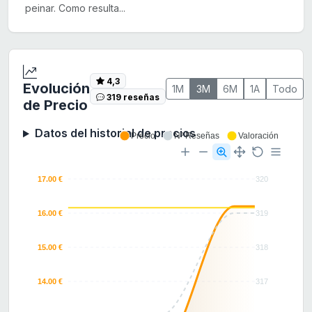
peinar. Como resulta...
4,3
Evolución
1M
3M
6M
1A
Todo
319 reseñas
de Precio
Datos del historial de precios
Precio
Nº Reseñas
Valoración
17.00 €
320
16.00 €
319
15.00 €
318
14.00 €
317