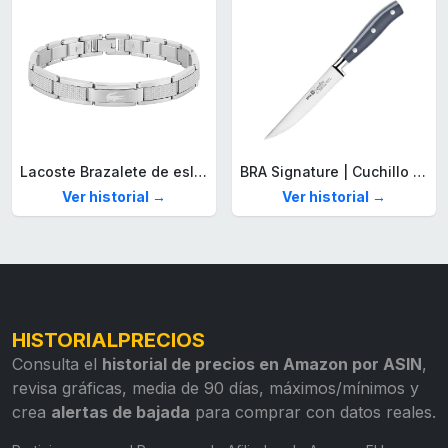
Lacoste Brazalete de eslabón para Hombre Colección STENCIL de Acero inoxidable
BRA Signature | Cuchillo tomatero 120 mm, Acero Inoxidable alemán forjado con Molibdeno Vanadio, Mango Remachado ABS, Diseño Ergonómico, Hoja 1,6 mm espesor
Ver historial →
Ver historial →
HISTORIALPRECIOS
Consulta el
historial de precios en Amazon por ASIN
,
revisa gráficas, media de 90 días, máximos/mínimos y
crea
alertas de bajada
para comprar con datos reales.