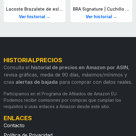
Lacoste Brazalete de eslabón para Hombre Colección STENCIL de Acero inoxidable
BRA Signature | Cuchillo tomatero 120 mm, Acero Inoxidable alemán forjado con Molibdeno Vanadio, Mango Remachado ABS, Diseño Ergonómico, Hoja 1,6 mm espesor
Ver historial →
Ver historial →
HISTORIALPRECIOS
Consulta el
historial de precios en Amazon por ASIN
,
revisa gráficas, media de 90 días, máximos/mínimos y
crea
alertas de bajada
para comprar con datos reales.
Participamos en el Programa de Afiliados de Amazon EU.
Podemos recibir comisiones por compras que cumplan los
requisitos si usas enlaces a Amazon desde este sitio.
ENLACES
Contacto
Política de Privacidad