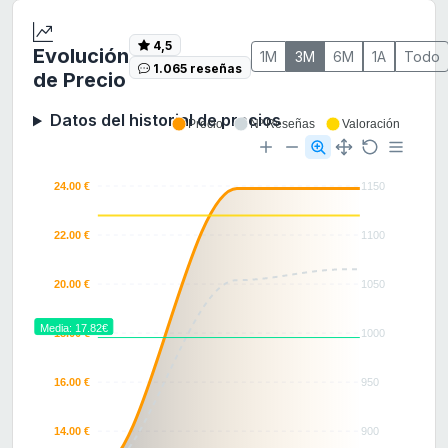
4,5
Evolución
1M
3M
6M
1A
Todo
1.065 reseñas
de Precio
Datos del historial de precios
Precio
Nº Reseñas
Valoración
24.00 €
1150
22.00 €
1100
20.00 €
1050
Media: 17.82€
18.00 €
1000
16.00 €
950
14.00 €
900