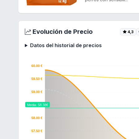
Evolución de Precio
4,3
Datos del historial de precios
60.00 €
59.50 €
59.00 €
58.50 €
Media: 58.38€
58.00 €
57.50 €