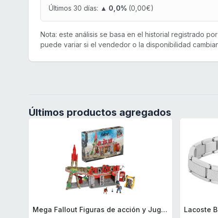
Últimos 30 días:
▲ 0,0%
(0,00€)
Nota: este análisis se basa en el historial registrado p
puede variar si el vendedor o la disponibilidad cambian
Últimos productos agregados
Mega Fallout Figuras de acción y Juguetes de construcción, Parada de Camiones Red Rocket con 824 Piezas, 2 Personajes articulados y Accesorios, para coleccionistas, HXT00