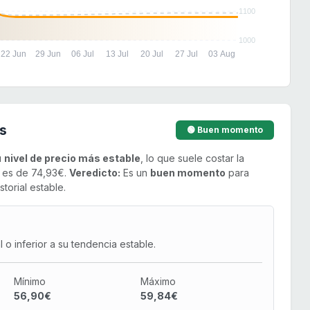
1100
1000
22 Jun
29 Jun
06 Jul
13 Jul
20 Jul
27 Jul
03 Aug
s
🟢 Buen momento
u
nivel de precio más estable
, lo que suele costar la
o es de 74,93€.
Veredicto:
Es un
buen momento
para
torial estable.
o inferior a su tendencia estable.
Mínimo
Máximo
56,90€
59,84€