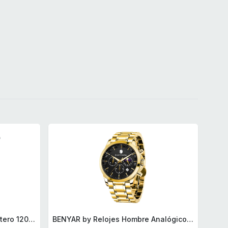
BRA Signature | Cuchillo tomatero 120 mm, Acero Inoxidable alemán forjado con Molibdeno Vanadio, Mango Remachado ABS, Diseño Ergonómico, Hoja 1,6 mm espesor
BENYAR by Relojes Hombre Analógico Cuarzo Cronografo Impermeable Luminoso Fecha Moda Casual Reloj de Pulsera Elegante Regalo para Hombre