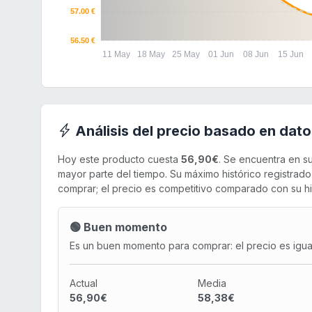
57.00 €
56.50 €
11 May
18 May
25 May
01 Jun
08 Jun
15 Jun
Análisis del precio basado en dato
Hoy este producto cuesta
56,90€
. Se encuentra en s
mayor parte del tiempo. Su máximo histórico registrad
comprar; el precio es competitivo comparado con su his
🟢 Buen momento
Es un buen momento para comprar: el precio es igual 
Actual
Media
56,90€
58,38€