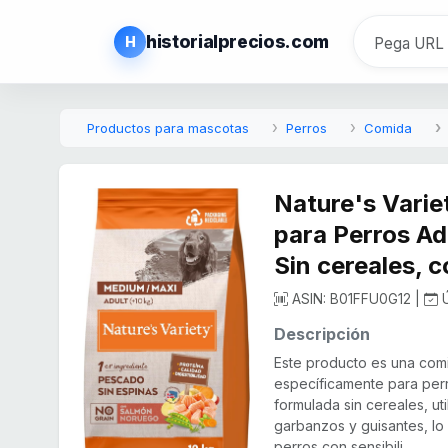
historialprecios.com
H
Productos para mascotas
Perros
Comida
Nature's Varie
para Perros Ad
Sin cereales, 
ASIN: B01FFU0G12 |
Ú
Descripción
Este producto es una com
específicamente para perr
formulada sin cereales, ut
garbanzos y guisantes, lo
perros con sensibili...