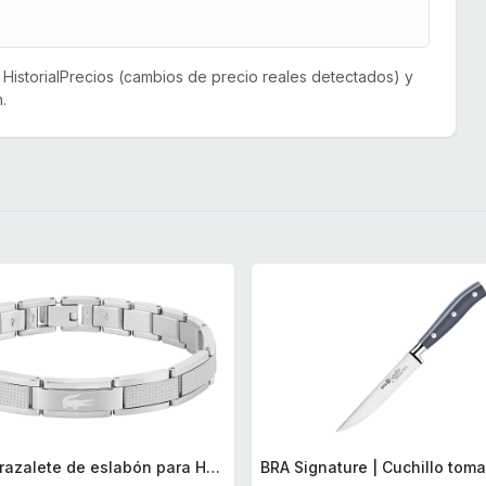
or HistorialPrecios (cambios de precio reales detectados) y
.
Lacoste Brazalete de eslabón para Hombre Colección STENCIL de Acero inoxidable