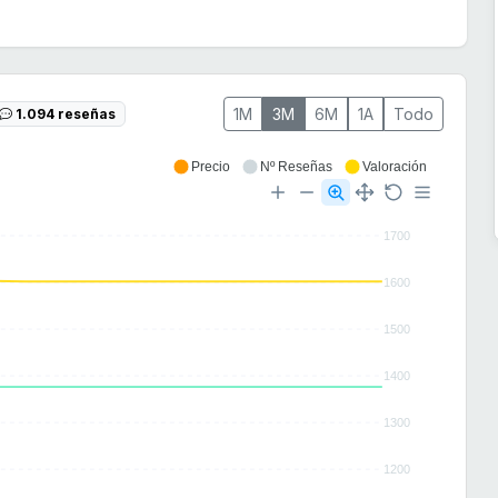
1M
3M
6M
1A
Todo
1.094 reseñas
Precio
Nº Reseñas
Valoración
1700
1600
1500
1400
1300
1200