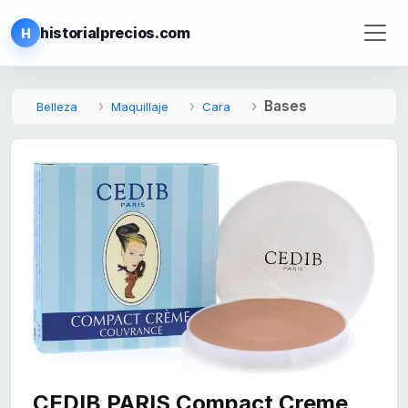
historialprecios.com
H
Bases
Belleza
Maquillaje
Cara
CEDIB PARIS Compact Creme