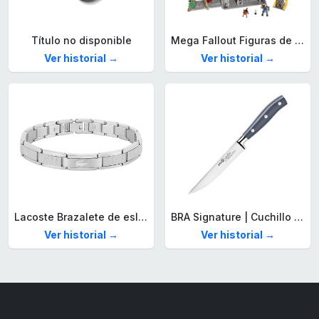
Título no disponible
Mega Fallout Figuras de acción y Juguetes de construcción, Parada de Camiones Red Rocket con 824 Piezas, 2 Personajes articulados y Accesorios, para coleccionistas, HXT00
Ver historial →
Ver historial →
Lacoste Brazalete de eslabón para Hombre Colección STENCIL de Acero inoxidable
BRA Signature | Cuchillo tomatero 120 mm, Acero Inoxidable alemán forjado con Molibdeno Vanadio, Mango Remachado ABS, Diseño Ergonómico, Hoja 1,6 mm espesor
Ver historial →
Ver historial →