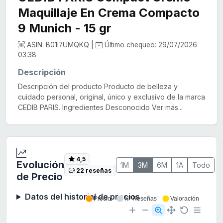
Maquillaje En Crema Compacto
9 Munich - 15 gr
ASIN: B01I7UMQKQ |
Último chequeo: 29/07/2026
03:38
Descripción
Descripción del producto Producto de belleza y
cuidado personal, original, único y exclusivo de la marca
CEDIB PARIS. Ingredientes Desconocido Ver más...
4,5
Evolución
1M
3M
6M
1A
Todo
22 reseñas
de Precio
Datos del historial de precios
Precio
Nº Reseñas
Valoración