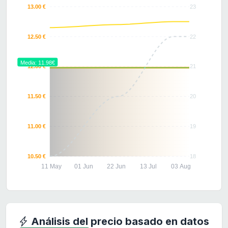
13.00 €
23
12.50 €
22
Media: 11.98€
12.00 €
21
11.50 €
20
11.00 €
19
10.50 €
18
11 May
01 Jun
22 Jun
13 Jul
03 Aug
Análisis del precio basado en datos