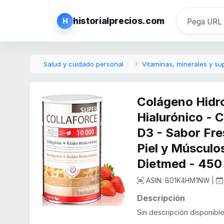
historialprecios.com
H
Salud y cuidado personal
Vitaminas, minerales y s
Colágeno Hidro
Hialurónico - 
D3 - Sabor Fre
Piel y Músculo
Dietmed - 450
ASIN: B01K4HM1NW |
Descripción
Sin descripción disponible.