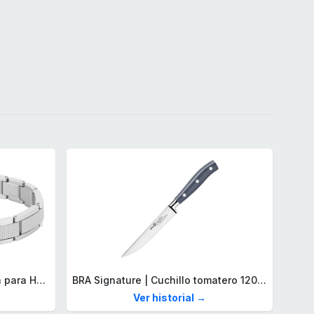
Lacoste Brazalete de eslabón para Hombre Colección STENCIL de Acero inoxidable
BRA Signature | Cuchillo tomatero 120 mm, Acero Inoxidable alemán forjado con Molibdeno Vanadio, Mango Remachado ABS, Diseño Ergonómico, Hoja 1,6 mm espesor
Ver historial →