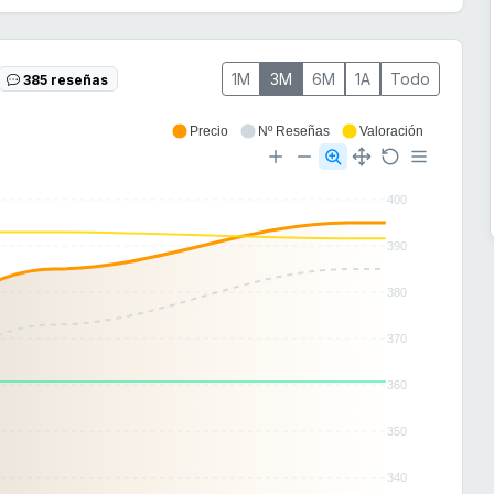
1M
3M
6M
1A
Todo
385 reseñas
Precio
Nº Reseñas
Valoración
400
390
380
370
360
350
340