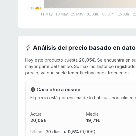
19.40 €
11 May
18 May
25 May
01 Jun
08 Jun
15 Jun
2
Análisis del precio basado en dato
Hoy este producto cuesta
20,05€
. Se encuentra en s
mayor parte del tiempo. Su máximo histórico registrad
precio, ya que suele tener fluctuaciones frecuentes.
🔴 Caro ahora mismo
El precio está por encima de lo habitual; normalment
Actual
Media
20,05€
19,71€
Últimos 30 días:
▲ 0,5%
(0,00€)