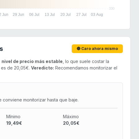
330
2 Jun
29 Jun
06 Jul
13 Jul
20 Jul
27 Jul
03 Aug
s
🔴 Caro ahora mismo
u
nivel de precio más estable
, lo que suele costar la
o es de 20,05€.
Veredicto:
Recomendamos monitorizar el
e conviene monitorizar hasta que baje.
Mínimo
Máximo
19,49€
20,05€