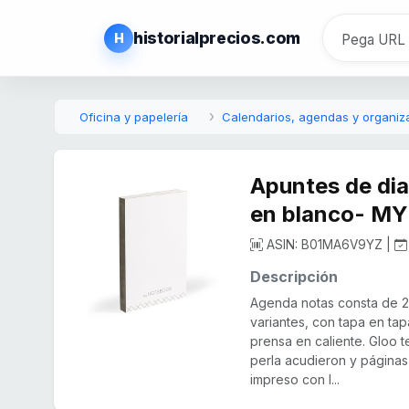
historialprecios.com
H
Oficina y papelería
Calendarios, agendas y organiz
Apuntes de dia
en blanco- M
ASIN: B01MA6V9YZ |
Descripción
Agenda notas consta de 20
variantes, con tapa en tap
prensa en caliente. Gloo t
perla acudieron y páginas 
impreso con l...