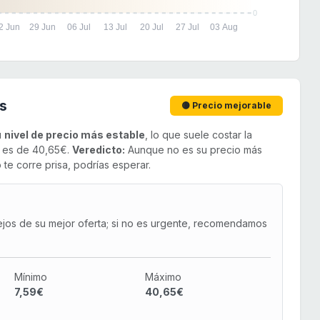
0
2 Jun
29 Jun
06 Jul
13 Jul
20 Jul
27 Jul
03 Aug
s
🟡 Precio mejorable
u
nivel de precio más estable
, lo que suele costar la
o es de 40,65€.
Veredicto:
Aunque no es su precio más
 te corre prisa, podrías esperar.
ejos de su mejor oferta; si no es urgente, recomendamos
Mínimo
Máximo
7,59€
40,65€