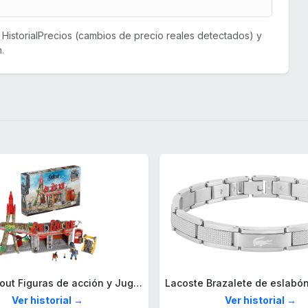
or HistorialPrecios (cambios de precio reales detectados) y
.
Mega Fallout Figuras de acción y Juguetes de construcción, Parada de Camiones Red Rocket con 824 Piezas, 2 Personajes articulados y Accesorios, para coleccionistas, HXT00
Ver historial →
Ver historial →