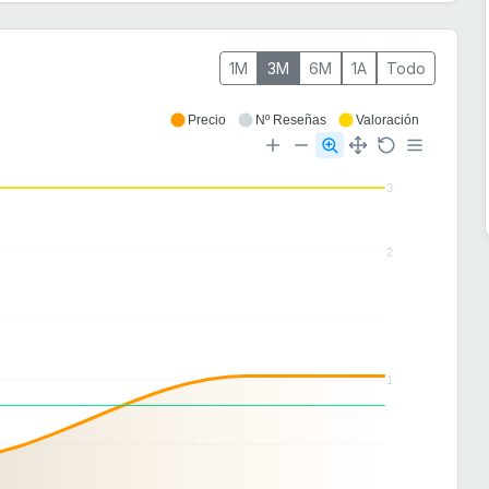
1M
3M
6M
1A
Todo
Precio
Nº Reseñas
Valoración
3
2
1