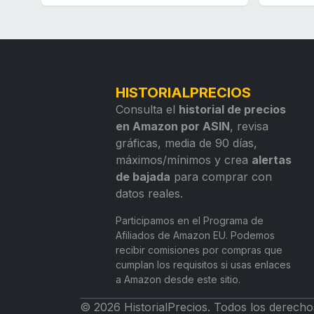
HISTORIALPRECIOS
Consulta el
historial de precios
en Amazon por ASIN
, revisa
gráficas, media de 90 días,
máximos/mínimos y crea
alertas
de bajada
para comprar con
datos reales.
Participamos en el Programa de
Afiliados de Amazon EU. Podemos
recibir comisiones por compras que
cumplan los requisitos si usas enlaces
a Amazon desde este sitio.
© 2026 HistorialPrecios. Todos los derecho