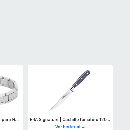
Lacoste Brazalete de eslabón para Hombre Colección STENCIL de Acero inoxidable
BRA Signature | Cuchillo tomatero 120 mm, Acero Inoxidable alemán forjado con Molibdeno Vanadio, Mango Remachado ABS, Diseño Ergonómico, Hoja 1,6 mm espesor
Ver historial →