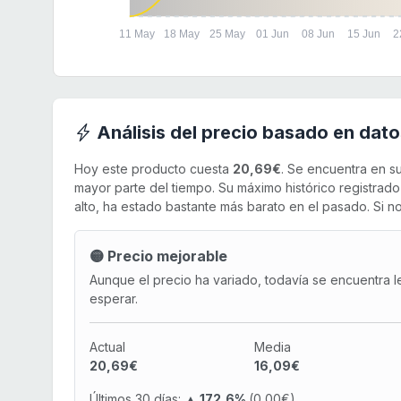
11 May
18 May
25 May
01 Jun
08 Jun
15 Jun
2
Análisis del precio basado en dato
Hoy este producto cuesta
20,69€
. Se encuentra en s
mayor parte del tiempo. Su máximo histórico registrad
alto, ha estado bastante más barato en el pasado. Si no
🟡 Precio mejorable
Aunque el precio ha variado, todavía se encuentra l
esperar.
Actual
Media
20,69€
16,09€
Últimos 30 días:
▲ 172,6%
(0,00€)