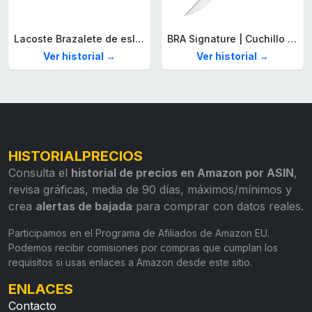
Lacoste Brazalete de eslabón para Hombre Colección STENCIL de Acero inoxidable
BRA Signature | Cuchillo tomatero 120 mm, Acero Inoxidable alemán forjado con Molibdeno Vanadio, Mango Remachado ABS, Diseño Ergonómico, Hoja 1,6 mm espesor
Ver historial →
Ver historial →
HISTORIALPRECIOS
Consulta el
historial de precios en Amazon por ASIN
,
revisa gráficas, media de 90 días, máximos/mínimos y
crea
alertas de bajada
para comprar con datos reales.
Participamos en el Programa de Afiliados de Amazon EU.
Podemos recibir comisiones por compras que cumplan los
requisitos si usas enlaces a Amazon desde este sitio.
ENLACES
Contacto