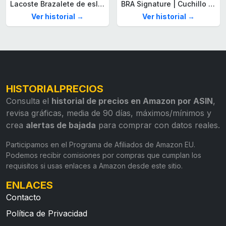
Lacoste Brazalete de eslabón para Hombre Colección STENCIL de Acero inoxidable
BRA Signature | Cuchillo tomatero 120 mm, Acero Inoxidable alemán forjado con Molibdeno Vanadio, Mango Remachado ABS, Diseño Ergonómico, Hoja 1,6 mm espesor
Ver historial →
Ver historial →
HISTORIALPRECIOS
Consulta el
historial de precios en Amazon por ASIN
,
revisa gráficas, media de 90 días, máximos/mínimos y
crea
alertas de bajada
para comprar con datos reales.
Participamos en el Programa de Afiliados de Amazon EU.
Podemos recibir comisiones por compras que cumplan los
requisitos si usas enlaces a Amazon desde este sitio.
ENLACES
Contacto
Política de Privacidad