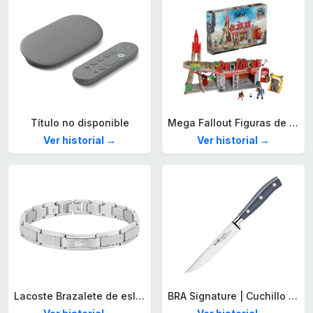
Título no disponible
Mega Fallout Figuras de acción y Juguetes de construcción, Parada de Camiones Red Rocket con 824 Piezas, 2 Personajes articulados y Accesorios, para coleccionistas, HXT00
Ver historial →
Ver historial →
Lacoste Brazalete de eslabón para Hombre Colección STENCIL de Acero inoxidable
BRA Signature | Cuchillo tomatero 120 mm, Acero Inoxidable alemán forjado con Molibdeno Vanadio, Mango Remachado ABS, Diseño Ergonómico, Hoja 1,6 mm espesor