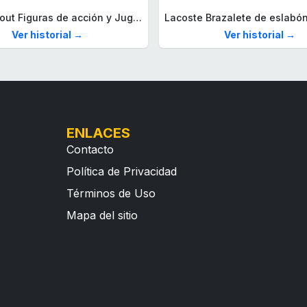
Mega Fallout Figuras de acción y Juguetes de construcción, Parada de Camiones Red Rocket con 824 Piezas, 2 Personajes articulados y Accesorios, para coleccionistas, HXT00
Ver historial →
Ver historial →
ENLACES
Contacto
Política de Privacidad
Términos de Uso
Mapa del sitio