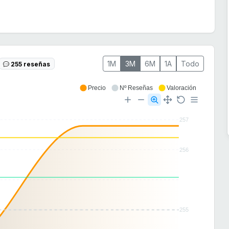
1M
3M
6M
1A
Todo
255 reseñas
Precio
Nº Reseñas
Valoración
257
256
255