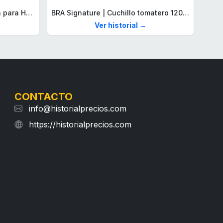
Lacoste Brazalete de eslabón para Hombre Colección STENCIL de Acero inoxidable
BRA Signature | Cuchillo tomatero 120 mm, Acero Inoxidable alemán forjado con Molibdeno Vanadio, Mango Remachado ABS, Diseño Ergonómico, Hoja 1,6 mm espesor
Ver historial →
CONTACTO
info@historialprecios.com
https://historialprecios.com