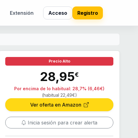
s
Extensión
Acceso
Registro
Precio Alto
28,95
€
Por encima de lo habitual:
28,7% (6,46€)
(habitual 22,49€)
Ver oferta en Amazon
Inicia sesión para crear alerta