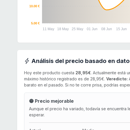
10.00 €
5.00 €
11 May
18 May
25 May
01 Jun
08 Jun
15 Jun
Análisis del precio basado en dato
Hoy este producto cuesta
28,95€
. Actualmente está 
máximo histórico registrado es de 28,95€.
Veredicto:
A
barato en el pasado. Si no te corre prisa, podrías esper
🟡 Precio mejorable
Aunque el precio ha variado, todavía se encuentra l
esperar.