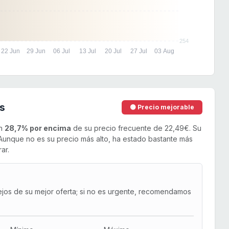
254
22 Jun
29 Jun
06 Jul
13 Jul
20 Jul
27 Jul
03 Aug
s
🟡 Precio mejorable
un
28,7% por encima
de su precio frecuente de 22,49€. Su
unque no es su precio más alto, ha estado bastante más
ar.
ejos de su mejor oferta; si no es urgente, recomendamos