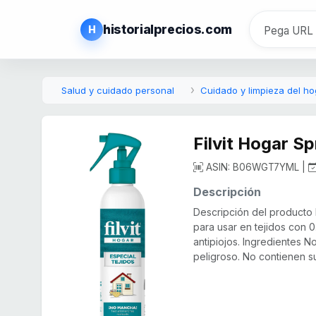
historialprecios.com
H
Salud y cuidado personal
Cuidado y limpieza del ho
Filvit Hogar S
ASIN: B06WGT7YML |
Descripción
Descripción del producto 
para usar en tejidos con 
antipiojos. Ingredientes N
peligroso. No contienen su