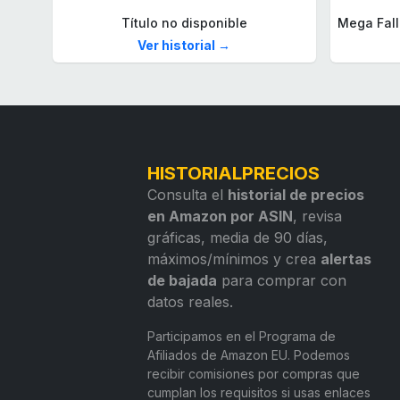
Título no disponible
Ver historial →
HISTORIALPRECIOS
Consulta el
historial de precios
en Amazon por ASIN
, revisa
gráficas, media de 90 días,
máximos/mínimos y crea
alertas
de bajada
para comprar con
datos reales.
Participamos en el Programa de
Afiliados de Amazon EU. Podemos
recibir comisiones por compras que
cumplan los requisitos si usas enlaces