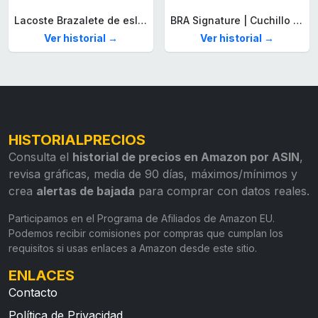
Lacoste Brazalete de eslabón para Hombre Colección STENCIL de Acero inoxidable
BRA Signature | Cuchillo tomatero 120 mm, Acero Inoxidable alemán forjado con Molibdeno Vanadio, Mango Remachado ABS, Diseño Ergonómico, Hoja 1,6 mm espesor
Ver historial →
Ver historial →
HISTORIALPRECIOS
Consulta el
historial de precios en Amazon por ASIN
,
revisa gráficas, media de 90 días, máximos/mínimos y
crea
alertas de bajada
para comprar con datos reales.
Participamos en el Programa de Afiliados de Amazon EU.
Podemos recibir comisiones por compras que cumplan los
requisitos si usas enlaces a Amazon desde este sitio.
ENLACES
Contacto
Política de Privacidad