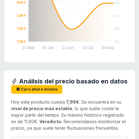
8.00 €
420
7.80 €
410
7.60 €
400
7.40 €
390
11 May
01 Jun
22 Jun
13 Jul
03 Aug
Análisis del precio basado en datos
🔴 Caro ahora mismo
Hoy este producto cuesta
7,99€
. Se encuentra en su
nivel de precio más estable
, lo que suele costar la
mayor parte del tiempo. Su máximo histórico registrado
es de 11,60€.
Veredicto:
Recomendamos monitorizar el
precio, ya que suele tener fluctuaciones frecuentes.