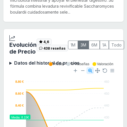
microbiota intestinal y apoyar el bienestar digestivo. Su
fórmula combina levadura revivificable Saccharomyces
boulardii cuidadosamente sele...
4,6
Evolución
1M
3M
6M
1A
Todo
438 reseñas
de Precio
Datos del historial de precios
Precio
Nº Reseñas
Valoración
8.80 €
460
8.60 €
450
8.40 €
440
Media: 8.15€
8.20 €
430