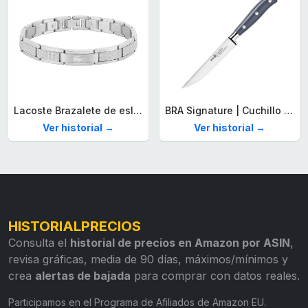
Lacoste Brazalete de eslabón para Hombre Colección STENCIL de Acero inoxidable
BRA Signature | Cuchillo tomatero 120 mm, Acero Inoxidable alemán forjado con Molibdeno Vanadio, Mango Remachado ABS, Diseño Ergonómico, Hoja 1,6 mm espesor
Ver historial →
Ver historial →
HISTORIALPRECIOS
Consulta el
historial de precios en Amazon por ASIN
,
revisa gráficas, media de 90 días, máximos/mínimos y
crea
alertas de bajada
para comprar con datos reales.
Participamos en el Programa de Afiliados de Amazon EU.