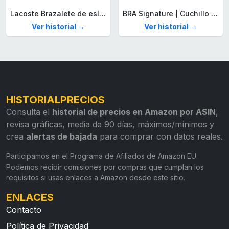
Lacoste Brazalete de eslabón para Hombre Colección STENCIL de Acero inoxidable
BRA Signature | Cuchillo tomatero 120 mm, Acero Inoxidable alemán forjado con Molibdeno Vanadio, Mango Remachado ABS, Diseño Ergonómico, Hoja 1,6 mm espesor
Ver historial →
Ver historial →
HISTORIALPRECIOS
Consulta el
historial de precios en Amazon por ASIN
,
revisa gráficas, media de 90 días, máximos/mínimos y
crea
alertas de bajada
para comprar con datos reales.
Participamos en el Programa de Afiliados de Amazon EU.
Podemos recibir comisiones por compras que cumplan los
requisitos si usas enlaces a Amazon desde este sitio.
ENLACES
Contacto
Política de Privacidad