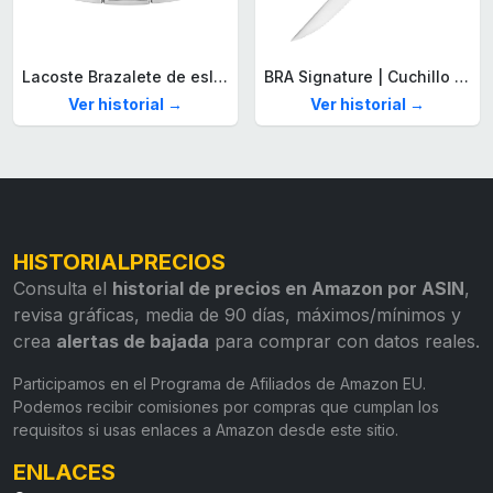
Lacoste Brazalete de eslabón para Hombre Colección STENCIL de Acero inoxidable
BRA Signature | Cuchillo tomatero 120 mm, Acero Inoxidable alemán forjado con Molibdeno Vanadio, Mango Remachado ABS, Diseño Ergonómico, Hoja 1,6 mm espesor
Ver historial →
Ver historial →
HISTORIALPRECIOS
Consulta el
historial de precios en Amazon por ASIN
,
revisa gráficas, media de 90 días, máximos/mínimos y
crea
alertas de bajada
para comprar con datos reales.
Participamos en el Programa de Afiliados de Amazon EU.
Podemos recibir comisiones por compras que cumplan los
requisitos si usas enlaces a Amazon desde este sitio.
ENLACES