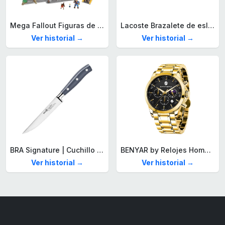
Mega Fallout Figuras de acción y Juguetes de construcción, Parada de Camiones Red Rocket con 824 Piezas, 2 Personajes articulados y Accesorios, para coleccionistas, HXT00
Lacoste Brazalete de eslabón para Hombre Colección STENCIL de Acero inoxidable
Ver historial →
Ver historial →
BRA Signature | Cuchillo tomatero 120 mm, Acero Inoxidable alemán forjado con Molibdeno Vanadio, Mango Remachado ABS, Diseño Ergonómico, Hoja 1,6 mm espesor
BENYAR by Relojes Hombre Analógico Cuarzo Cronografo Impermeable Luminoso Fecha Moda Casual Reloj de Pulsera Elegante Regalo para Hombre
Ver historial →
Ver historial →