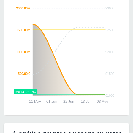
2000.00 €
93000
1500.00 €
92500
1000.00 €
92000
500.00 €
91500
Media: 22.14€
91000
11 May
01 Jun
22 Jun
13 Jul
03 Aug