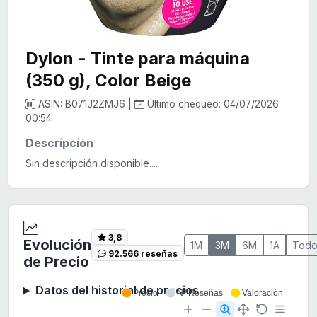
Dylon - Tinte para máquina
(350 g), Color Beige
ASIN: B071J2ZMJ6 |
Último chequeo: 04/07/2026
00:54
Descripción
Sin descripción disponible....
3,8
Evolución
1M
3M
6M
1A
Tod
92.566 reseñas
de Precio
Datos del historial de precios
Precio
Nº Reseñas
Valoración