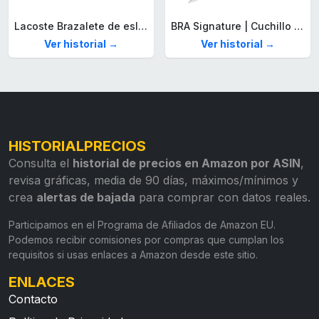
Lacoste Brazalete de eslabón para Hombre Colección STENCIL de Acero inoxidable
BRA Signature | Cuchillo tomatero 120 mm, Acero Inoxidable alemán forjado con Molibdeno Vanadio, Mango Remachado ABS, Diseño Ergonómico, Hoja 1,6 mm espesor
Ver historial →
Ver historial →
HISTORIALPRECIOS
Consulta el
historial de precios en Amazon por ASIN
,
revisa gráficas, media de 90 días, máximos/mínimos y
crea
alertas de bajada
para comprar con datos reales.
Participamos en el Programa de Afiliados de Amazon EU.
Podemos recibir comisiones por compras que cumplan los
requisitos si usas enlaces a Amazon desde este sitio.
ENLACES
Contacto