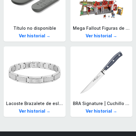
Título no disponible
Mega Fallout Figuras de acción y Juguetes de construcción, Parada de Camiones Red Rocket con 824 Piezas, 2 Personajes articulados y Accesorios, para coleccionistas, HXT00
Ver historial →
Ver historial →
Lacoste Brazalete de eslabón para Hombre Colección STENCIL de Acero inoxidable
BRA Signature | Cuchillo tomatero 120 mm, Acero Inoxidable alemán forjado con Molibdeno Vanadio, Mango Remachado ABS, Diseño Ergonómico, Hoja 1,6 mm espesor
Ver historial →
Ver historial →