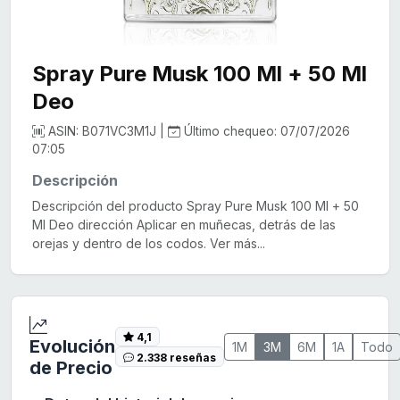
Spray Pure Musk 100 Ml + 50 Ml
Deo
ASIN: B071VC3M1J |
Último chequeo: 07/07/2026
07:05
Descripción
Descripción del producto Spray Pure Musk 100 Ml + 50
Ml Deo dirección Aplicar en muñecas, detrás de las
orejas y dentro de los codos. Ver más...
4,1
Evolución
1M
3M
6M
1A
Todo
2.338 reseñas
de Precio