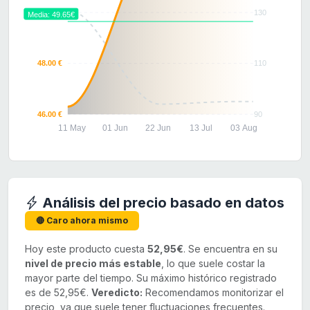
50.00 €
130
Media: 49.65€
48.00 €
110
46.00 €
90
11 May
01 Jun
22 Jun
13 Jul
03 Aug
Análisis del precio basado en datos
🔴 Caro ahora mismo
Hoy este producto cuesta
52,95€
. Se encuentra en su
nivel de precio más estable
, lo que suele costar la
mayor parte del tiempo. Su máximo histórico registrado
es de 52,95€.
Veredicto:
Recomendamos monitorizar el
precio, ya que suele tener fluctuaciones frecuentes.