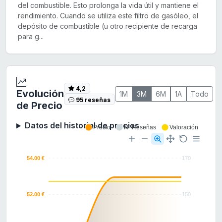
del combustible. Esto prolonga la vida útil y mantiene el
rendimiento. Cuando se utiliza este filtro de gasóleo, el
depósito de combustible (u otro recipiente de recarga
para g...
4,2
Evolución
1M
3M
6M
1A
Todo
95 reseñas
de Precio
Datos del historial de precios
Precio
Nº Reseñas
Valoración
54.00 €
170
52.00 €
150