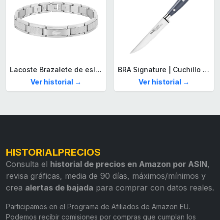
Lacoste Brazalete de eslabón para Hombre Colección STENCIL de Acero inoxidable
BRA Signature | Cuchillo tomatero 120 mm, Acero Inoxidable alemán forjado con Molibdeno Vanadio, Mango Remachado ABS, Diseño Ergonómico, Hoja 1,6 mm espesor
Ver historial →
Ver historial →
HISTORIALPRECIOS
Consulta el
historial de precios en Amazon por ASIN
,
revisa gráficas, media de 90 días, máximos/mínimos y
crea
alertas de bajada
para comprar con datos reales.
Participamos en el Programa de Afiliados de Amazon EU.
Podemos recibir comisiones por compras que cumplan los