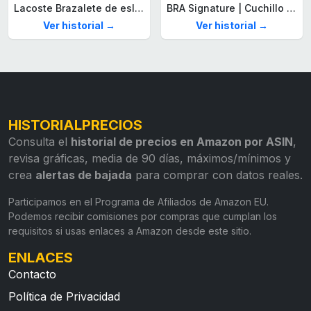
Lacoste Brazalete de eslabón para Hombre Colección STENCIL de Acero inoxidable
BRA Signature | Cuchillo tomatero 120 mm, Acero Inoxidable alemán forjado con Molibdeno Vanadio, Mango Remachado ABS, Diseño Ergonómico, Hoja 1,6 mm espesor
Ver historial →
Ver historial →
HISTORIALPRECIOS
Consulta el
historial de precios en Amazon por ASIN
,
revisa gráficas, media de 90 días, máximos/mínimos y
crea
alertas de bajada
para comprar con datos reales.
Participamos en el Programa de Afiliados de Amazon EU.
Podemos recibir comisiones por compras que cumplan los
requisitos si usas enlaces a Amazon desde este sitio.
ENLACES
Contacto
Política de Privacidad