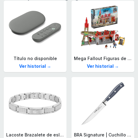
Título no disponible
Mega Fallout Figuras de acción y Juguetes de construcción, Parada de Camiones Red Rocket con 824 Piezas, 2 Personajes articulados y Accesorios, para coleccionistas, HXT00
Ver historial →
Ver historial →
Lacoste Brazalete de eslabón para Hombre Colección STENCIL de Acero inoxidable
BRA Signature | Cuchillo tomatero 120 mm, Acero Inoxidable alemán forjado con Molibdeno Vanadio, Mango Remachado ABS, Diseño Ergonómico, Hoja 1,6 mm espesor