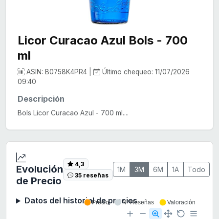
Licor Curacao Azul Bols - 700
ml
ASIN: B0758K4PR4 |
Último chequeo: 11/07/2026
09:40
Descripción
Bols Licor Curacao Azul - 700 ml....
4,3
Evolución
1M
3M
6M
1A
Todo
35 reseñas
de Precio
Datos del historial de precios
Precio
Nº Reseñas
Valoración