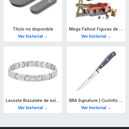
Título no disponible
Mega Fallout Figuras de acción y Juguetes de construcción, Parada de Camiones Red Rocket con 824 Piezas, 2 Personajes articulados y Accesorios, para coleccionistas, HXT00
Ver historial →
Ver historial →
Lacoste Brazalete de eslabón para Hombre Colección STENCIL de Acero inoxidable
BRA Signature | Cuchillo tomatero 120 mm, Acero Inoxidable alemán forjado con Molibdeno Vanadio, Mango Remachado ABS, Diseño Ergonómico, Hoja 1,6 mm espesor
Ver historial →
Ver historial →