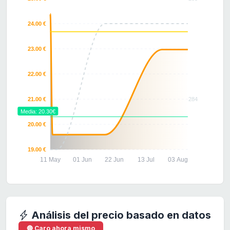
24.00 €
23.00 €
22.00 €
21.00 €
284
Media: 20.30€
20.00 €
19.00 €
11 May
01 Jun
22 Jun
13 Jul
03 Aug
Análisis del precio basado en datos
🔴 Caro ahora mismo