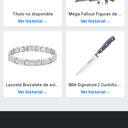
Título no disponible
Mega Fallout Figuras de acción y Juguetes de construcción, Parada de Camiones Red Rocket con 824 Piezas, 2 Personajes articulados y Accesorios, para coleccionistas, HXT00
Ver historial →
Ver historial →
Lacoste Brazalete de eslabón para Hombre Colección STENCIL de Acero inoxidable
BRA Signature | Cuchillo tomatero 120 mm, Acero Inoxidable alemán forjado con Molibdeno Vanadio, Mango Remachado ABS, Diseño Ergonómico, Hoja 1,6 mm espesor
Ver historial →
Ver historial →