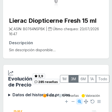
Lierac Diopticerne Fresh 15 ml
ASIN: B0764N5PBK |
Último chequeo: 23/07/2026
16:47
Descripción
Sin descripción disponible....
3,9
Evolución
1M
3M
6M
1A
Todo
285 reseñas
de Precio
Datos del historial de precios
Precio
Nº Reseñas
Valoración
25.00 €
285