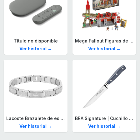
Título no disponible
Mega Fallout Figuras de acción y Juguetes de construcción, Parada de Camiones Red Rocket con 824 Piezas, 2 Personajes articulados y Accesorios, para coleccionistas, HXT00
Ver historial →
Ver historial →
Lacoste Brazalete de eslabón para Hombre Colección STENCIL de Acero inoxidable
BRA Signature | Cuchillo tomatero 120 mm, Acero Inoxidable alemán forjado con Molibdeno Vanadio, Mango Remachado ABS, Diseño Ergonómico, Hoja 1,6 mm espesor
Ver historial →
Ver historial →