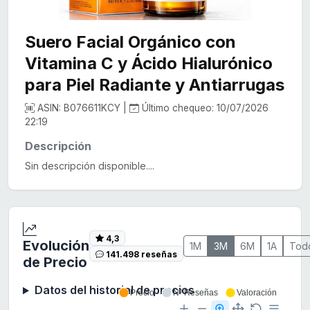
Suero Facial Orgánico con
Vitamina C y Ácido Hialurónico
para Piel Radiante y Antiarrugas
ASIN: B076611KCY |
Último chequeo: 10/07/2026
22:19
Descripción
Sin descripción disponible....
4,3
Evolución
1M
3M
6M
1A
Tod
141.498 reseñas
de Precio
Datos del historial de precios
Precio
Nº Reseñas
Valoración