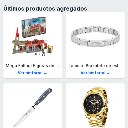
Últimos productos agregados
Mega Fallout Figuras de acción y Juguetes de construcción, Parada de Camiones Red Rocket con 824 Piezas, 2 Personajes articulados y Accesorios, para coleccionistas, HXT00
Lacoste Brazalete de eslabón para Hombre Colección STENCIL de Acero inoxidable
Ver historial →
Ver historial →