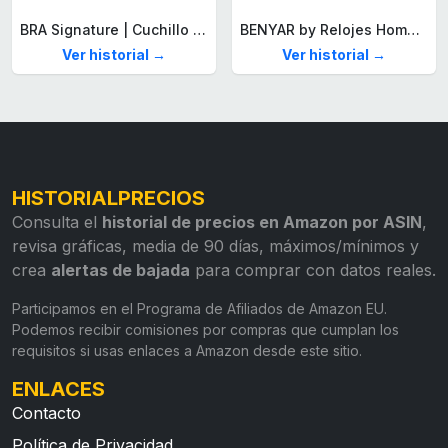
BRA Signature | Cuchillo tomatero 120 mm, Acero Inoxidable alemán forjado con Molibdeno Vanadio, Mango Remachado ABS, Diseño Ergonómico, Hoja 1,6 mm espesor
BENYAR by Relojes Hombre Analógico Cuarzo Cronografo Impermeable Luminoso Fecha Moda Casual Reloj de Pulsera Elegante Regalo para Hombre
Ver historial →
Ver historial →
HISTORIALPRECIOS
Consulta el
historial de precios en Amazon por ASIN
,
revisa gráficas, media de 90 días, máximos/mínimos y
crea
alertas de bajada
para comprar con datos reales.
Participamos en el Programa de Afiliados de Amazon EU.
Podemos recibir comisiones por compras que cumplan los
requisitos si usas enlaces a Amazon desde este sitio.
ENLACES
Contacto
Política de Privacidad