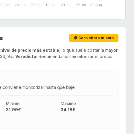
22 Jun
29 Jun
06 Jul
13 Jul
20 Jul
27 Jul
03 Aug
s
🔴 Caro ahora mismo
u
nivel de precio más estable
, lo que suele costar la mayor
 34,18€.
Veredicto:
Recomendamos monitorizar el precio,
e conviene monitorizar hasta que baje.
Mínimo
Máximo
31,99€
34,18€