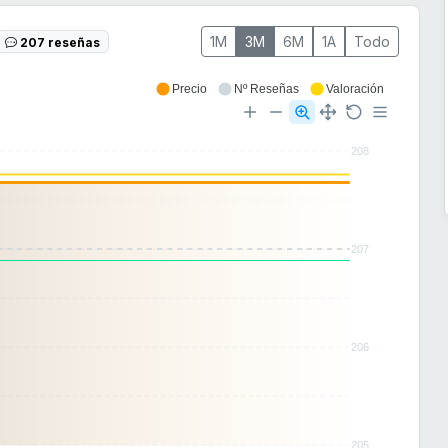
1M
3M
6M
1A
Todo
207 reseñas
Precio
Nº Reseñas
Valoración
208
207
206
205