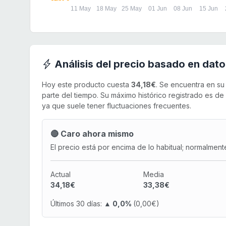
11 May
18 May
25 May
01 Jun
08 Jun
15 Jun
Análisis del precio basado en dato
Hoy este producto cuesta
34,18€
. Se encuentra en s
parte del tiempo. Su máximo histórico registrado es de
ya que suele tener fluctuaciones frecuentes.
🔴 Caro ahora mismo
El precio está por encima de lo habitual; normalment
Actual
Media
34,18€
33,38€
Últimos 30 días:
▲ 0,0%
(0,00€)