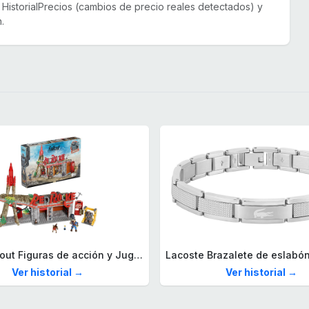
or HistorialPrecios (cambios de precio reales detectados) y
.
Mega Fallout Figuras de acción y Juguetes de construcción, Parada de Camiones Red Rocket con 824 Piezas, 2 Personajes articulados y Accesorios, para coleccionistas, HXT00
Ver historial →
Ver historial →