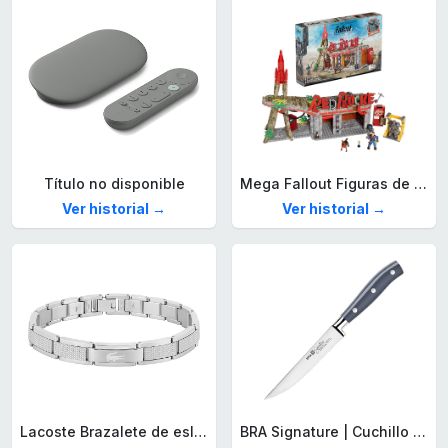
Título no disponible
Mega Fallout Figuras de acción y Juguetes de construcción, Parada de Camiones Red Rocket con 824 Piezas, 2 Personajes articulados y Accesorios, para coleccionistas, HXT00
Ver historial →
Ver historial →
Lacoste Brazalete de eslabón para Hombre Colección STENCIL de Acero inoxidable
BRA Signature | Cuchillo tomatero 120 mm, Acero Inoxidable alemán forjado con Molibdeno Vanadio, Mango Remachado ABS, Diseño Ergonómico, Hoja 1,6 mm espesor