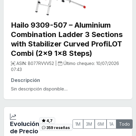
Hailo 9309-507 – Aluminium
Combination Ladder 3 Sections
with Stabilizer Curved ProfiLOT
Combi (2x9 1x8 Steps)
ASIN: B077RVVV52 |
Último chequeo: 10/07/2026
07:43
Descripción
Sin descripción disponible....
4,7
Evolución
1M
3M
6M
1A
Todo
359 reseñas
de Precio