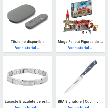
Título no disponible
Mega Fallout Figuras de acción y Juguetes de construcción, Parada de Camiones Red Rocket con 824 Piezas, 2 Personajes articulados y Accesorios, para coleccionistas, HXT00
Ver historial →
Ver historial →
Lacoste Brazalete de eslabón para Hombre Colección STENCIL de Acero inoxidable
BRA Signature | Cuchillo tomatero 120 mm, Acero Inoxidable alemán forjado con Molibdeno Vanadio, Mango Remachado ABS, Diseño Ergonómico, Hoja 1,6 mm espesor
Ver historial →
Ver historial →