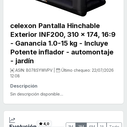
celexon Pantalla Hinchable
Exterior INF200, 310 x 174, 16:9
- Ganancia 1.0-15 kg - Incluye
Potente inflador - automontaje
- jardín
ASIN: B078SYWVPV |
Último chequeo: 22/07/2026
12:08
Descripción
Sin descripción disponible....
4,0
Evolución
1M
3M
6M
1A
Todo