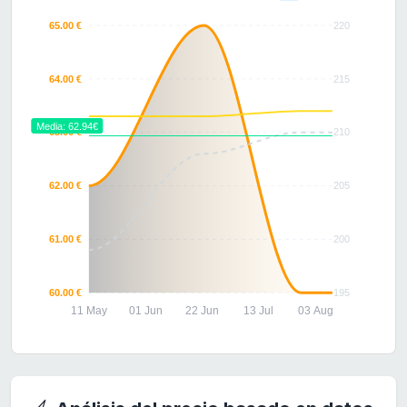
65.00 €
220
64.00 €
215
Media: 62.94€
63.00 €
210
62.00 €
205
61.00 €
200
60.00 €
195
11 May
01 Jun
22 Jun
13 Jul
03 Aug