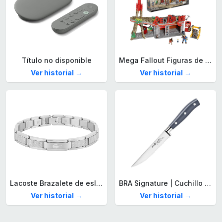
Título no disponible
Mega Fallout Figuras de acción y Juguetes de construcción, Parada de Camiones Red Rocket con 824 Piezas, 2 Personajes articulados y Accesorios, para coleccionistas, HXT00
Ver historial →
Ver historial →
Lacoste Brazalete de eslabón para Hombre Colección STENCIL de Acero inoxidable
BRA Signature | Cuchillo tomatero 120 mm, Acero Inoxidable alemán forjado con Molibdeno Vanadio, Mango Remachado ABS, Diseño Ergonómico, Hoja 1,6 mm espesor
Ver historial →
Ver historial →