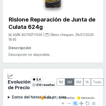
Rislone Reparación de Junta de
Culata 624g
ASIN: B0792FYG56 |
Último chequeo: 28/07/2026
16:45
Descripción
Descripción no disponible...
3,4
Evolución
1M
3M
6M
1A
Todo
210 reseñas
de Precio
Datos del historial de precios
Precio
Nº Reseñas
Valoración