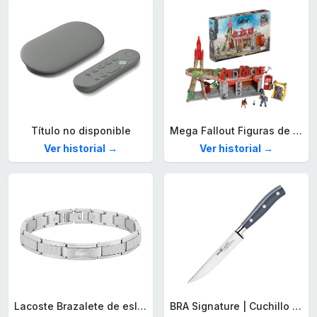
Título no disponible
Mega Fallout Figuras de acción y Juguetes de construcción, Parada de Camiones Red Rocket con 824 Piezas, 2 Personajes articulados y Accesorios, para coleccionistas, HXT00
Ver historial →
Ver historial →
Lacoste Brazalete de eslabón para Hombre Colección STENCIL de Acero inoxidable
BRA Signature | Cuchillo tomatero 120 mm, Acero Inoxidable alemán forjado con Molibdeno Vanadio, Mango Remachado ABS, Diseño Ergonómico, Hoja 1,6 mm espesor