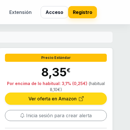
s
Extensión
Acceso
Registro
Precio Estándar
8,35
€
Por encima de lo habitual:
3,1% (0,25€)
(habitual
8,10€)
Ver oferta en Amazon
Inicia sesión para crear alerta