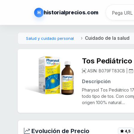
historialprecios.com
H
Cuidado de la salud
Salud y cuidado personal
Tos Pediátrico 
ASIN: B079FT83CB |
Descripción
Pharysol Tos Pediátrico 1
todo tipo de tos. Con co
origen 100% natural....
Evolución de Precio
4,5