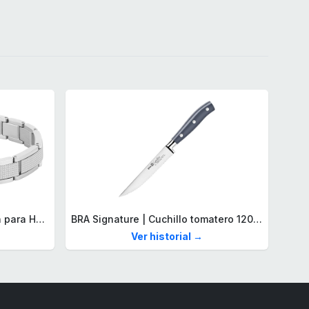
Lacoste Brazalete de eslabón para Hombre Colección STENCIL de Acero inoxidable
BRA Signature | Cuchillo tomatero 120 mm, Acero Inoxidable alemán forjado con Molibdeno Vanadio, Mango Remachado ABS, Diseño Ergonómico, Hoja 1,6 mm espesor
Ver historial →