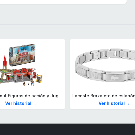
Mega Fallout Figuras de acción y Juguetes de construcción, Parada de Camiones Red Rocket con 824 Piezas, 2 Personajes articulados y Accesorios, para coleccionistas, HXT00
Ver historial →
Ver historial →