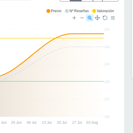
Precio
Nº Reseñas
Valoración
131
130
129
128
127
126
 Jun
29 Jun
06 Jul
13 Jul
20 Jul
27 Jul
03 Aug