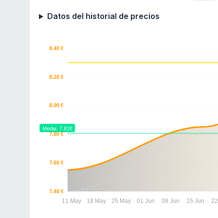
Datos del historial de precios
8.40 €
8.20 €
8.00 €
Media: 7.81€
7.80 €
7.60 €
7.40 €
11 May
18 May
25 May
01 Jun
08 Jun
15 Jun
22