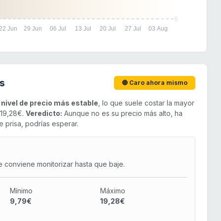
0
22 Jun
29 Jun
06 Jul
13 Jul
20 Jul
27 Jul
03 Aug
s
🔴 Caro ahora mismo
u
nivel de precio más estable
, lo que suele costar la mayor
 19,28€.
Veredicto:
Aunque no es su precio más alto, ha
 prisa, podrías esperar.
e conviene monitorizar hasta que baje.
Mínimo
Máximo
9,79€
19,28€