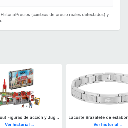
or HistorialPrecios (cambios de precio reales detectados) y
.
Mega Fallout Figuras de acción y Juguetes de construcción, Parada de Camiones Red Rocket con 824 Piezas, 2 Personajes articulados y Accesorios, para coleccionistas, HXT00
Ver historial →
Ver historial →