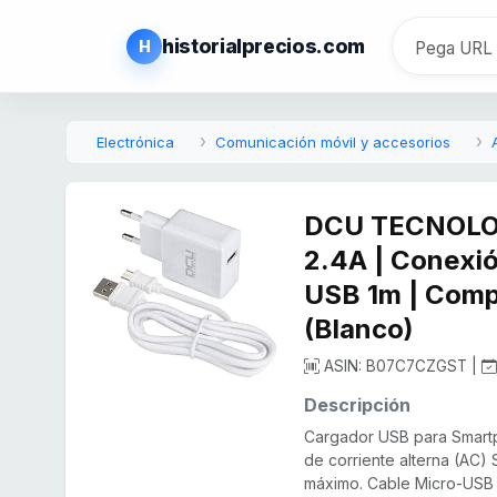
historialprecios.com
H
Electrónica
Comunicación móvil y accesorios
DCU TECNOLOG
2.4A | Conexió
USB 1m | Comp
(Blanco)
ASIN: B07C7CZGST |
Descripción
Cargador USB para Smart
de corriente alterna (AC) 
máximo. Cable Micro-USB d