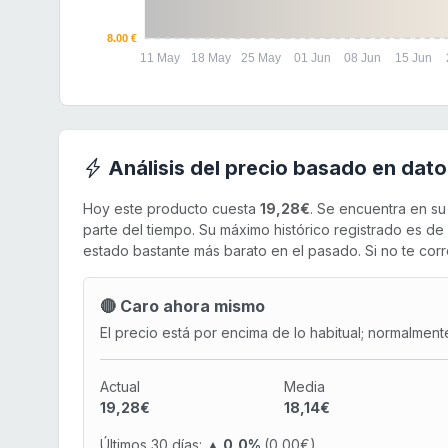
8.00 €
11 May
18 May
25 May
01 Jun
08 Jun
15 Jun
Análisis del precio basado en dato
Hoy este producto cuesta
19,28€
. Se encuentra en s
parte del tiempo. Su máximo histórico registrado es de
estado bastante más barato en el pasado. Si no te corre
🔴 Caro ahora mismo
El precio está por encima de lo habitual; normalment
Actual
Media
19,28€
18,14€
Últimos 30 días:
▲ 0,0%
(0,00€)