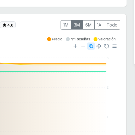
1M
3M
6M
1A
Todo
4,6
Precio
Nº Reseñas
Valoración
3
2
1