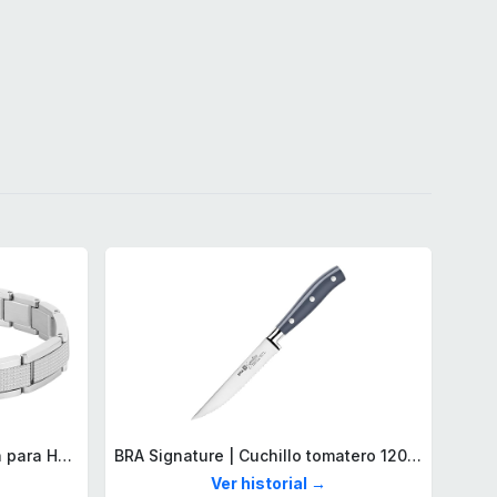
Lacoste Brazalete de eslabón para Hombre Colección STENCIL de Acero inoxidable
BRA Signature | Cuchillo tomatero 120 mm, Acero Inoxidable alemán forjado con Molibdeno Vanadio, Mango Remachado ABS, Diseño Ergonómico, Hoja 1,6 mm espesor
Ver historial →