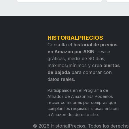
HISTORIALPRECIOS
Consulta el
historial de precios
en Amazon por ASIN
, revisa
gráficas, media de 90 días,
máximos/mínimos y crea
alertas
de bajada
para comprar con
datos reales.
Participamos en el Programa de
Afiliados de Amazon EU. Podemos
recibir comisiones por compras que
cumplan los requisitos si usas enlaces
a Amazon desde este sitio.
© 2026 HistorialPrecios. Todos los derecho