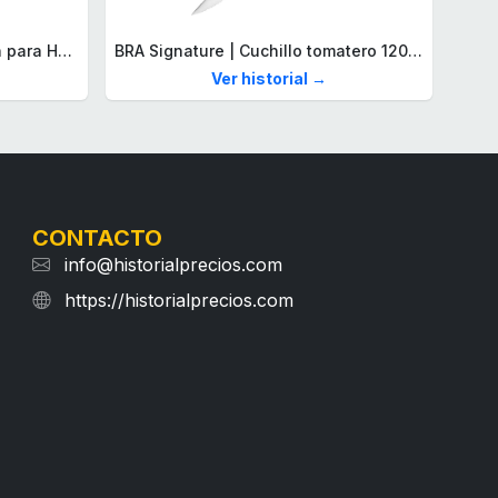
Lacoste Brazalete de eslabón para Hombre Colección STENCIL de Acero inoxidable
BRA Signature | Cuchillo tomatero 120 mm, Acero Inoxidable alemán forjado con Molibdeno Vanadio, Mango Remachado ABS, Diseño Ergonómico, Hoja 1,6 mm espesor
Ver historial →
CONTACTO
info@historialprecios.com
https://historialprecios.com