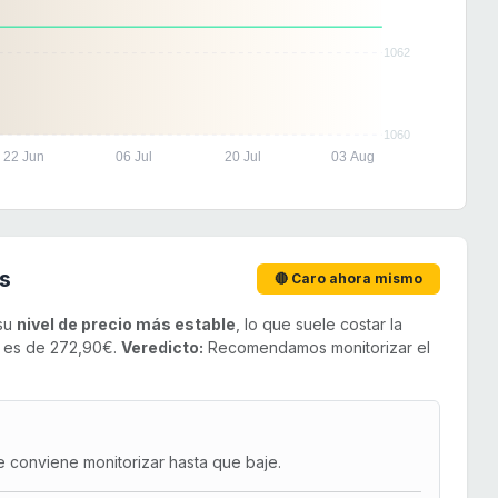
1062
1060
22 Jun
06 Jul
20 Jul
03 Aug
s
🔴 Caro ahora mismo
 su
nivel de precio más estable
, lo que suele costar la
o es de 272,90€.
Veredicto:
Recomendamos monitorizar el
e conviene monitorizar hasta que baje.