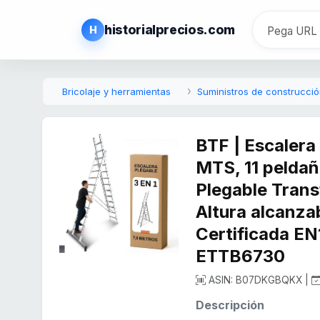
historialprecios.com
H
Bricolaje y herramientas
Suministros de construcci
BTF | Escalera
MTS, 11 peldañ
Plegable Trans
Altura alcanza
Certificada EN
ETTB6730
ASIN: B07DKGBQKX |
Descripción