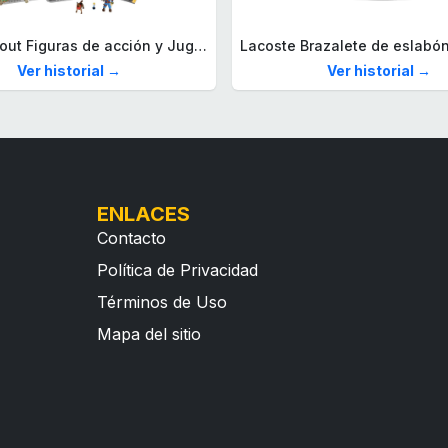
Mega Fallout Figuras de acción y Juguetes de construcción, Parada de Camiones Red Rocket con 824 Piezas, 2 Personajes articulados y Accesorios, para coleccionistas, HXT00
Ver historial →
Ver historial →
ENLACES
Contacto
Política de Privacidad
Términos de Uso
Mapa del sitio