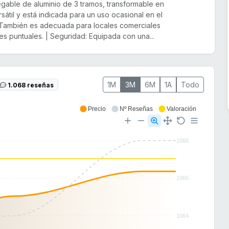
legable de aluminio de 3 tramos, transformable en
rsátil y está indicada para un uso ocasional en el
l. También es adecuada para locales comerciales
s puntuales. | Seguridad: Equipada con una...
1M
3M
6M
1A
Todo
1.068 reseñas
Precio
Nº Reseñas
Valoración
1068
1066
1064