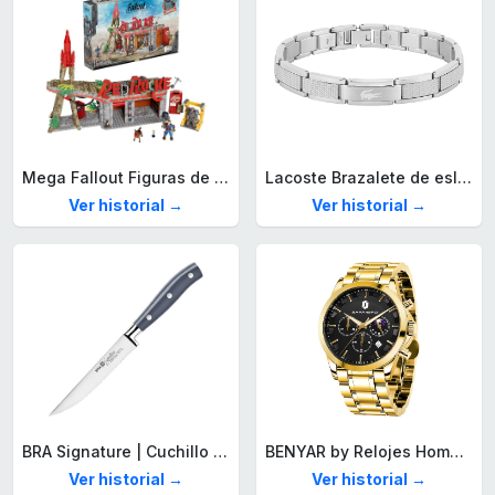
Mega Fallout Figuras de acción y Juguetes de construcción, Parada de Camiones Red Rocket con 824 Piezas, 2 Personajes articulados y Accesorios, para coleccionistas, HXT00
Lacoste Brazalete de eslabón para Hombre Colección STENCIL de Acero inoxidable
Ver historial →
Ver historial →
BRA Signature | Cuchillo tomatero 120 mm, Acero Inoxidable alemán forjado con Molibdeno Vanadio, Mango Remachado ABS, Diseño Ergonómico, Hoja 1,6 mm espesor
BENYAR by Relojes Hombre Analógico Cuarzo Cronografo Impermeable Luminoso Fecha Moda Casual Reloj de Pulsera Elegante Regalo para Hombre
Ver historial →
Ver historial →