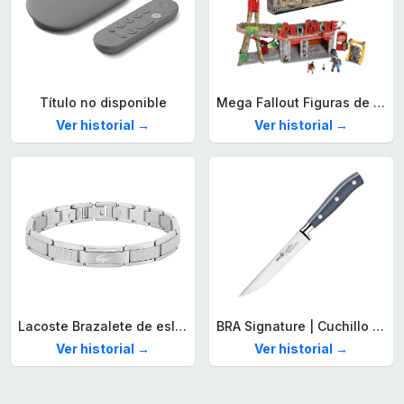
Título no disponible
Mega Fallout Figuras de acción y Juguetes de construcción, Parada de Camiones Red Rocket con 824 Piezas, 2 Personajes articulados y Accesorios, para coleccionistas, HXT00
Ver historial →
Ver historial →
Lacoste Brazalete de eslabón para Hombre Colección STENCIL de Acero inoxidable
BRA Signature | Cuchillo tomatero 120 mm, Acero Inoxidable alemán forjado con Molibdeno Vanadio, Mango Remachado ABS, Diseño Ergonómico, Hoja 1,6 mm espesor
Ver historial →
Ver historial →