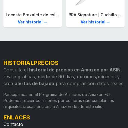
Lacoste Brazalete de eslabón para Hombre Colección STENCIL de Acero inoxidable
BRA Signature | Cuchillo tomatero 120 mm, Acero Inoxidable alemán forjado con Molibdeno Vanadio, Mango Remachado ABS, Diseño Ergonómico, Hoja 1,6 mm espesor
Ver historial →
Ver historial →
HISTORIALPRECIOS
Consulta el
historial de precios en Amazon por ASIN
,
revisa gráficas, media de 90 días, máximos/mínimos y
crea
alertas de bajada
para comprar con datos reales.
Participamos en el Programa de Afiliados de Amazon EU.
Podemos recibir comisiones por compras que cumplan los
requisitos si usas enlaces a Amazon desde este sitio.
ENLACES
Contacto