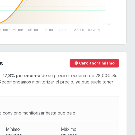
178
2 Jun
29 Jun
06 Jul
13 Jul
20 Jul
27 Jul
03 Aug
s
🔴 Caro ahora mismo
un
17,8% por encima
de su precio frecuente de 28,00€. Su
ecomendamos monitorizar el precio, ya que suele tener
e conviene monitorizar hasta que baje.
Mínimo
Máximo