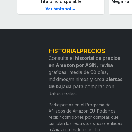
Título no disponible
Ver historial →
HISTORIALPRECIOS
Consulta el
historial de precios
en Amazon por ASIN
, revisa
gráficas, media de 90 días,
máximos/mínimos y crea
alertas
de bajada
para comprar con
datos reales.
Participamos en el Programa de
Afiliados de Amazon EU. Podemos
recibir comisiones por compras que
cumplan los requisitos si usas enlaces
a Amazon desde este sitio.