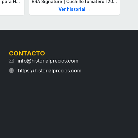
Lacoste Brazalete de eslabón para Hombre Colección STENCIL de Acero inoxidable
BRA Signature | Cuchillo tomatero 120 mm, Acero Inoxidable alemán forjado con Molibdeno Vanadio, Mango Remachado ABS, Diseño Ergonómico, Hoja 1,6 mm espesor
Ver historial →
CONTACTO
info@historialprecios.com
https://historialprecios.com