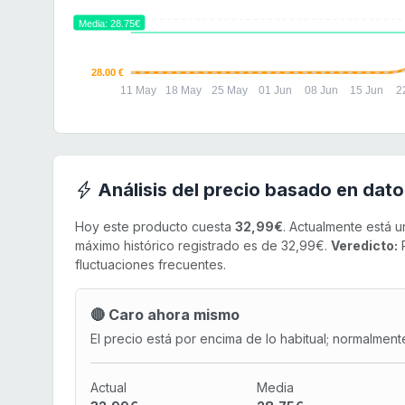
29.00 €
Media: 28.75€
28.00 €
11 May
18 May
25 May
01 Jun
08 Jun
15 Jun
2
Análisis del precio basado en dato
Hoy este producto cuesta
32,99€
. Actualmente está 
máximo histórico registrado es de 32,99€.
Veredicto:
R
fluctuaciones frecuentes.
🔴 Caro ahora mismo
El precio está por encima de lo habitual; normalment
Actual
Media