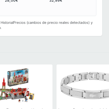
28,00€
32,99€
or HistorialPrecios (cambios de precio reales detectados) y
.