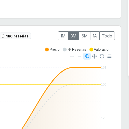
1M
3M
6M
1A
Todo
180 reseñas
Precio
Nº Reseñas
Valoración
181
180
179