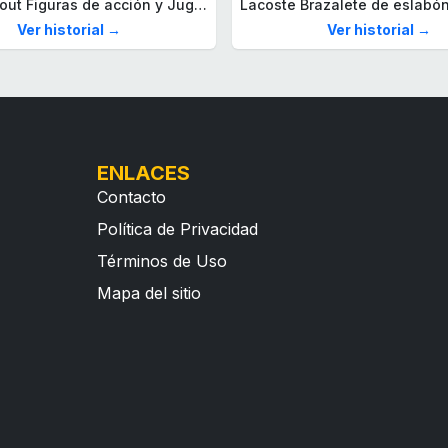
Mega Fallout Figuras de acción y Juguetes de construcción, Parada de Camiones Red Rocket con 824 Piezas, 2 Personajes articulados y Accesorios, para coleccionistas, HXT00
Ver historial →
Ver historial →
ENLACES
Contacto
Política de Privacidad
Términos de Uso
Mapa del sitio