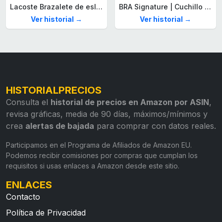
Lacoste Brazalete de eslabón para Hombre Colección STENCIL de Acero inoxidable
BRA Signature | Cuchillo tomatero 120 mm, Acero Inoxidable alemán forjado con Molibdeno Vanadio, Mango Remachado ABS, Diseño Ergonómico, Hoja 1,6 mm espesor
Ver historial →
Ver historial →
HISTORIALPRECIOS
Consulta el
historial de precios en Amazon por ASIN
,
revisa gráficas, media de 90 días, máximos/mínimos y
crea
alertas de bajada
para comprar con datos reales.
Participamos en el Programa de Afiliados de Amazon EU.
Podemos recibir comisiones por compras que cumplan los
requisitos si usas enlaces a Amazon desde este sitio.
ENLACES
Contacto
Política de Privacidad