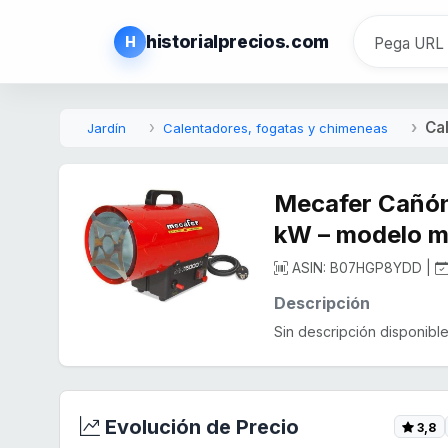
historialprecios.com
H
Ca
Jardín
Calentadores, fogatas y chimeneas
Mecafer Cañón 
kW – modelo 
ASIN: B07HGP8YDD |
Descripción
Sin descripción disponible.
Evolución de Precio
3,8