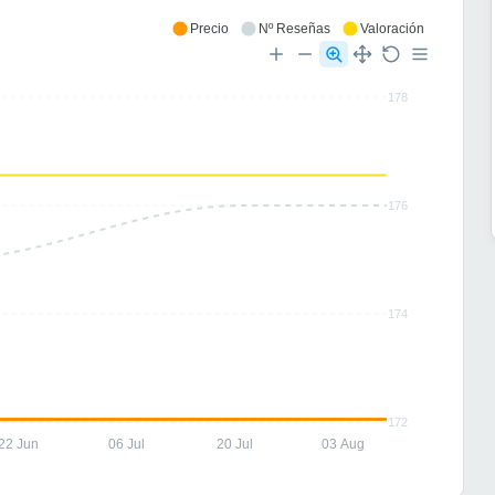
Precio
Nº Reseñas
Valoración
178
176
174
172
22 Jun
06 Jul
20 Jul
03 Aug