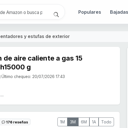
Populares
Bajada
lentadores y estufas de exterior
de aire caliente a gas 15
mh15000 g
Último chequeo: 20/07/2026 17:43
...
1M
3M
6M
1A
Todo
176 reseñas