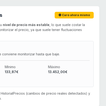
s
🔴 Caro ahora mismo
su
nivel de precio más estable
, lo que suele costar la
orizar el precio, ya que suele tener fluctuaciones
e conviene monitorizar hasta que baje.
Mínimo
Máximo
133,87€
13.452,00€
or HistorialPrecios (cambios de precio reales detectados) y
.