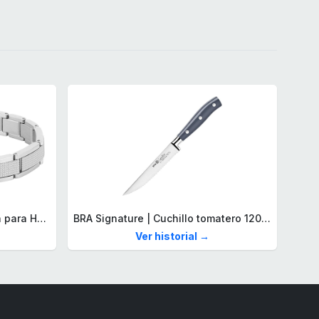
Lacoste Brazalete de eslabón para Hombre Colección STENCIL de Acero inoxidable
BRA Signature | Cuchillo tomatero 120 mm, Acero Inoxidable alemán forjado con Molibdeno Vanadio, Mango Remachado ABS, Diseño Ergonómico, Hoja 1,6 mm espesor
Ver historial →