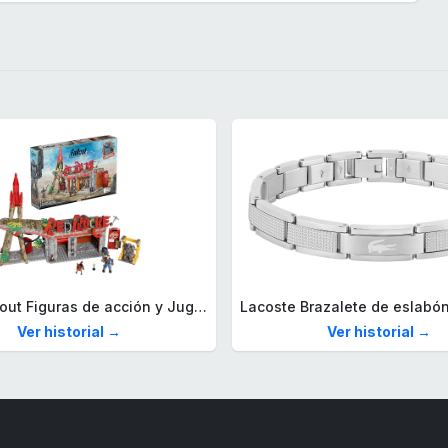
Mega Fallout Figuras de acción y Juguetes de construcción, Parada de Camiones Red Rocket con 824 Piezas, 2 Personajes articulados y Accesorios, para coleccionistas, HXT00
Ver historial →
Ver historial →