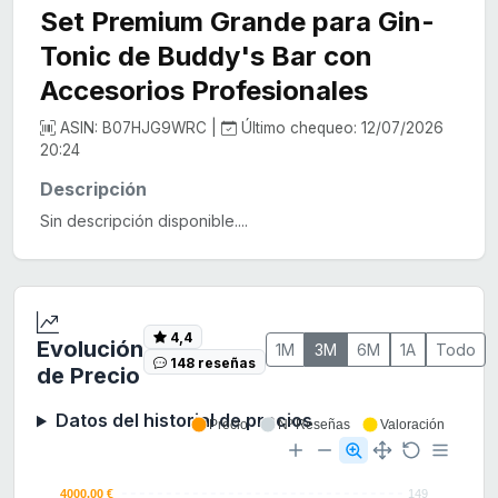
Set Premium Grande para Gin-
Tonic de Buddy's Bar con
Accesorios Profesionales
ASIN: B07HJG9WRC |
Último chequeo: 12/07/2026
20:24
Descripción
Sin descripción disponible....
4,4
Evolución
1M
3M
6M
1A
Todo
148 reseñas
de Precio
Datos del historial de precios
Precio
Nº Reseñas
Valoración
4000.00 €
149