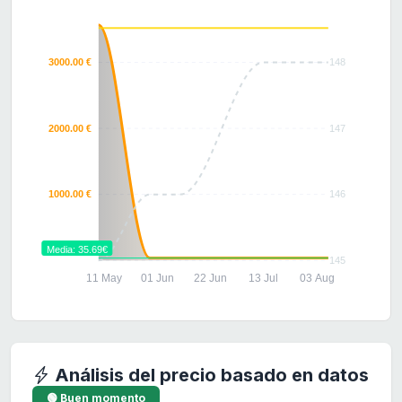
3000.00 €
148
2000.00 €
147
1000.00 €
146
Media: 35.69€
145
11 May
01 Jun
22 Jun
13 Jul
03 Aug
Análisis del precio basado en datos
🟢 Buen momento