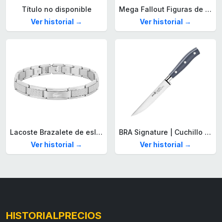
Título no disponible
Mega Fallout Figuras de acción y Juguetes de construcción, Parada de Camiones Red Rocket con 824 Piezas, 2 Personajes articulados y Accesorios, para coleccionistas, HXT00
Ver historial →
Ver historial →
Lacoste Brazalete de eslabón para Hombre Colección STENCIL de Acero inoxidable
BRA Signature | Cuchillo tomatero 120 mm, Acero Inoxidable alemán forjado con Molibdeno Vanadio, Mango Remachado ABS, Diseño Ergonómico, Hoja 1,6 mm espesor
Ver historial →
Ver historial →
HISTORIALPRECIOS