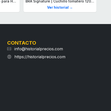
Lacoste Brazalete de eslabón para Hombre Colección STENCIL de Acero inoxidable
BRA Signature | Cuchillo tomatero 120 mm, Acero Inoxidable alemán forjado con Molibdeno Vanadio, Mango Remachado ABS, Diseño Ergonómico, Hoja 1,6 mm espesor
Ver historial →
CONTACTO
info@historialprecios.com
https://historialprecios.com