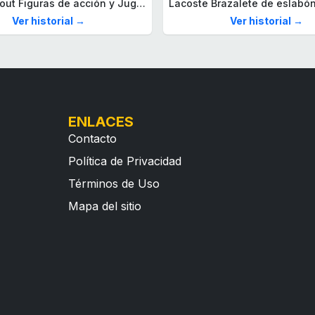
Mega Fallout Figuras de acción y Juguetes de construcción, Parada de Camiones Red Rocket con 824 Piezas, 2 Personajes articulados y Accesorios, para coleccionistas, HXT00
Ver historial →
Ver historial →
ENLACES
Contacto
Política de Privacidad
Términos de Uso
Mapa del sitio