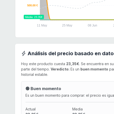
500.00 €
Media: 23.35€
11 May
25 May
08 Jun
Análisis del precio basado en dato
Hoy este producto cuesta
23,35€
. Se encuentra en s
parte del tiempo.
Veredicto:
Es un
buen momento
par
historial estable.
🟢 Buen momento
Es un buen momento para comprar: el precio es igual 
Actual
Media