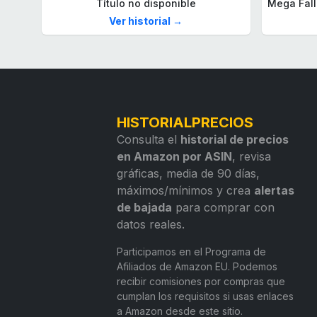
Título no disponible
Ver historial →
HISTORIALPRECIOS
Consulta el
historial de precios
en Amazon por ASIN
, revisa
gráficas, media de 90 días,
máximos/mínimos y crea
alertas
de bajada
para comprar con
datos reales.
Participamos en el Programa de
Afiliados de Amazon EU. Podemos
recibir comisiones por compras que
cumplan los requisitos si usas enlaces
a Amazon desde este sitio.