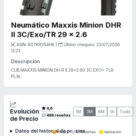
Neumático Maxxis Minion DHR
II 3C/Exo/TR 29 x 2.6
ASIN: B07KRV54H8 |
Último chequeo: 23/07/2026
12:22
Descripción
CUB.MAXXIS MINION DH R II 29x2.60 3C EXO+ TLR
PL.N...
4,6
Evolución
1M
3M
6M
1A
Todo
488 reseñas
de Precio
Datos del historial de precios
Precio
Nº Reseñas
Valoración