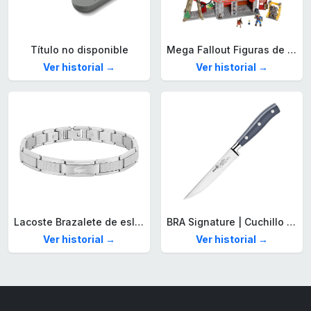
Título no disponible
Mega Fallout Figuras de acción y Juguetes de construcción, Parada de Camiones Red Rocket con 824 Piezas, 2 Personajes articulados y Accesorios, para coleccionistas, HXT00
Ver historial →
Ver historial →
Lacoste Brazalete de eslabón para Hombre Colección STENCIL de Acero inoxidable
BRA Signature | Cuchillo tomatero 120 mm, Acero Inoxidable alemán forjado con Molibdeno Vanadio, Mango Remachado ABS, Diseño Ergonómico, Hoja 1,6 mm espesor
Ver historial →
Ver historial →