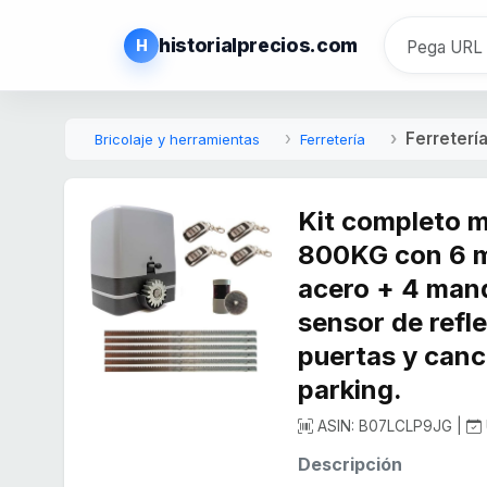
historialprecios.com
H
Ferreterí
Bricolaje y herramientas
Ferretería
Kit completo 
800KG con 6 m
acero + 4 man
sensor de refl
puertas y canc
parking.
ASIN: B07LCLP9JG |
Descripción