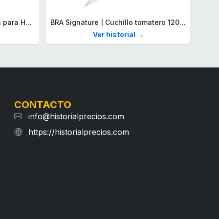
Lacoste Brazalete de eslabón para Hombre Colección STENCIL de Acero inoxidable
BRA Signature | Cuchillo tomatero 120 mm, Acero Inoxidable alemán forjado con Molibdeno Vanadio, Mango Remachado ABS, Diseño Ergonómico, Hoja 1,6 mm espesor
Ver historial →
CONTACTO
info@historialprecios.com
https://historialprecios.com