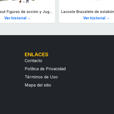
Mega Fallout Figuras de acción y Juguetes de construcción, Parada de Camiones Red Rocket con 824 Piezas, 2 Personajes articulados y Accesorios, para coleccionistas, HXT00
Ver historial →
Ver historial →
ENLACES
Contacto
Política de Privacidad
Términos de Uso
Mapa del sitio