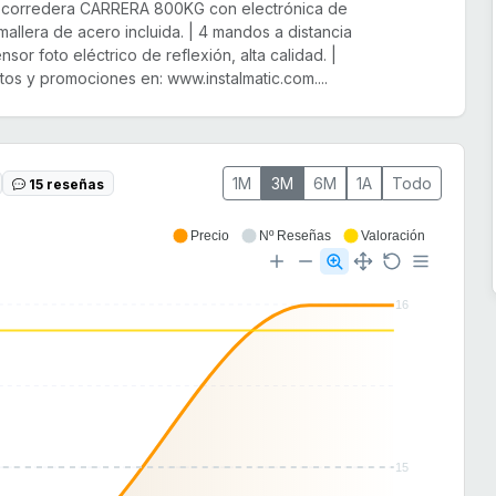
a corredera CARRERA 800KG con electrónica de
emallera de acero incluida. | 4 mandos a distancia
sor foto eléctrico de reflexión, alta calidad. |
os y promociones en: www.instalmatic.com....
1M
3M
6M
1A
Todo
15 reseñas
Precio
Nº Reseñas
Valoración
16
15