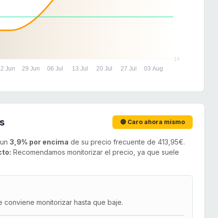
14
22 Jun
29 Jun
06 Jul
13 Jul
20 Jul
27 Jul
03 Aug
s
🔴 Caro ahora mismo
 un
3,9% por encima
de su precio frecuente de 413,95€.
cto:
Recomendamos monitorizar el precio, ya que suele
e conviene monitorizar hasta que baje.