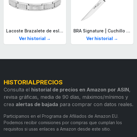
Lacoste Brazalete de eslabón para Hombre Colección STENCIL de Acero inoxidable
BRA Signature | Cuchillo tomatero 120 mm, Acero Inoxidable alemán forjado con Molibdeno Vanadio, Mango Remachado ABS, Diseño Ergonómico, Hoja 1,6 mm espesor
Ver historial →
Ver historial →
HISTORIALPRECIOS
Consulta el
historial de precios en Amazon por ASIN
,
revisa gráficas, media de 90 días, máximos/mínimos y
crea
alertas de bajada
para comprar con datos reales.
Participamos en el Programa de Afiliados de Amazon EU.
Podemos recibir comisiones por compras que cumplan los
requisitos si usas enlaces a Amazon desde este sitio.