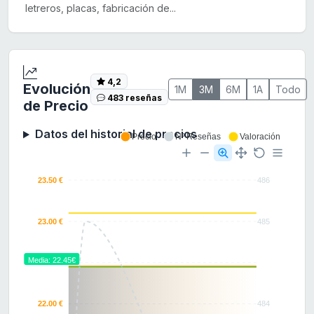
letreros, placas, fabricación de...
4,2
Evolución
1M
3M
6M
1A
Todo
483 reseñas
de Precio
Datos del historial de precios
Precio
Nº Reseñas
Valoración
23.50 €
486
23.00 €
485
Media: 22.45€
22.50 €
22.00 €
484