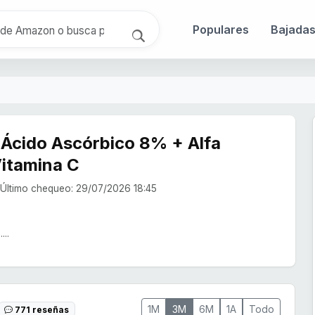
Populares
Bajada
 Ácido Ascórbico 8% + Alfa
Vitamina C
Último chequeo: 29/07/2026 18:45
...
1M
3M
6M
1A
Todo
771 reseñas