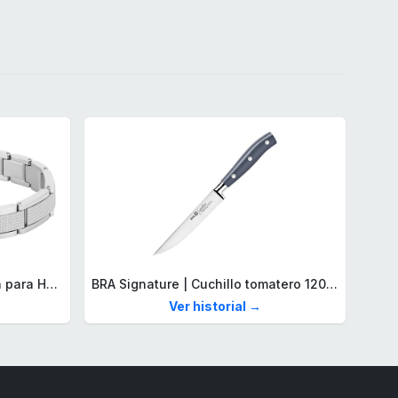
Lacoste Brazalete de eslabón para Hombre Colección STENCIL de Acero inoxidable
BRA Signature | Cuchillo tomatero 120 mm, Acero Inoxidable alemán forjado con Molibdeno Vanadio, Mango Remachado ABS, Diseño Ergonómico, Hoja 1,6 mm espesor
Ver historial →