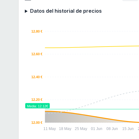
Datos del historial de precios
12.80 €
12.60 €
12.40 €
12.20 €
Media: 12.12€
12.00 €
11 May
18 May
25 May
01 Jun
08 Jun
15 Jun