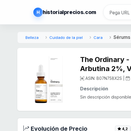
historialprecios.com
H
Sérums
Belleza
Cuidado de la piel
Cara
The Ordinary -
Arbutina 2%, 
ASIN: B07N758X2S |
Descripción
Sin descripción disponible.
Evolución de Precio
4,2