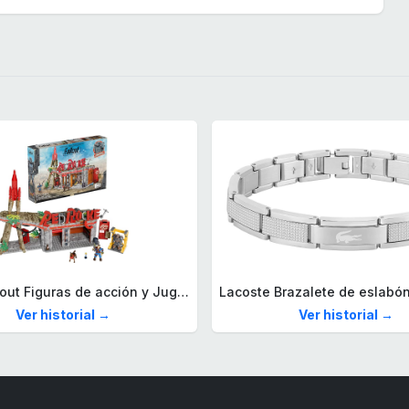
Mega Fallout Figuras de acción y Juguetes de construcción, Parada de Camiones Red Rocket con 824 Piezas, 2 Personajes articulados y Accesorios, para coleccionistas, HXT00
Ver historial →
Ver historial →