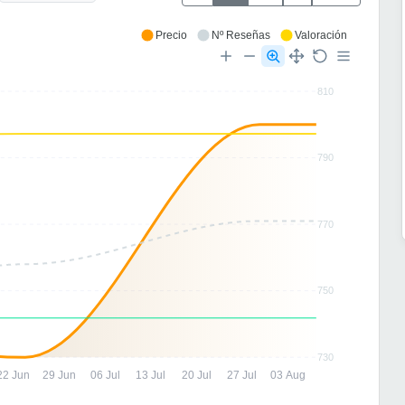
Precio
Nº Reseñas
Valoración
810
790
770
750
730
22 Jun
29 Jun
06 Jul
13 Jul
20 Jul
27 Jul
03 Aug