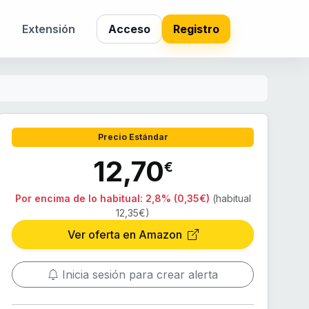
s
Extensión
Acceso
Registro
Precio Estándar
12,70
€
Por encima de lo habitual:
2,8% (0,35€)
(habitual
12,35€)
Ver oferta en Amazon
Inicia sesión para crear alerta