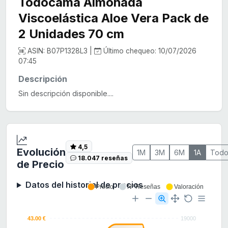
Todocama Almohada
Viscoelástica Aloe Vera Pack de
2 Unidades 70 cm
ASIN: B07P1328L3 |
Último chequeo: 10/07/2026
07:45
Descripción
Sin descripción disponible....
4,5
Evolución
1M
3M
6M
1A
Tod
18.047 reseñas
de Precio
Datos del historial de precios
Precio
Nº Reseñas
Valoración
43.00 €
19000