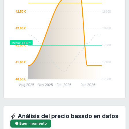
42.50 €
18600
42.00 €
18200
Media: 41.49€
41.50 €
17800
41.00 €
17400
40.50 €
17000
Aug 2025
Nov 2025
Feb 2026
Jun 2026
Análisis del precio basado en datos
🟢 Buen momento