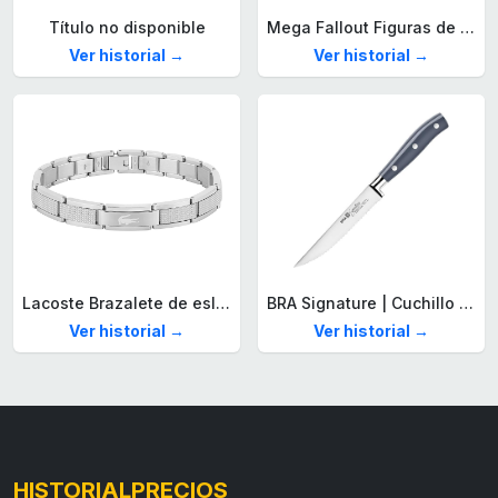
Título no disponible
Mega Fallout Figuras de acción y Juguetes de construcción, Parada de Camiones Red Rocket con 824 Piezas, 2 Personajes articulados y Accesorios, para coleccionistas, HXT00
Ver historial →
Ver historial →
Lacoste Brazalete de eslabón para Hombre Colección STENCIL de Acero inoxidable
BRA Signature | Cuchillo tomatero 120 mm, Acero Inoxidable alemán forjado con Molibdeno Vanadio, Mango Remachado ABS, Diseño Ergonómico, Hoja 1,6 mm espesor
Ver historial →
Ver historial →
HISTORIALPRECIOS