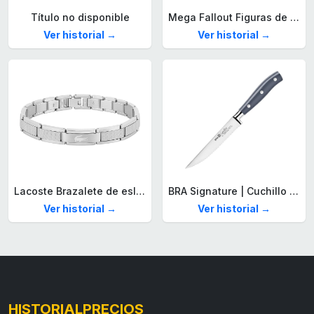
Título no disponible
Mega Fallout Figuras de acción y Juguetes de construcción, Parada de Camiones Red Rocket con 824 Piezas, 2 Personajes articulados y Accesorios, para coleccionistas, HXT00
Ver historial →
Ver historial →
Lacoste Brazalete de eslabón para Hombre Colección STENCIL de Acero inoxidable
BRA Signature | Cuchillo tomatero 120 mm, Acero Inoxidable alemán forjado con Molibdeno Vanadio, Mango Remachado ABS, Diseño Ergonómico, Hoja 1,6 mm espesor
Ver historial →
Ver historial →
HISTORIALPRECIOS