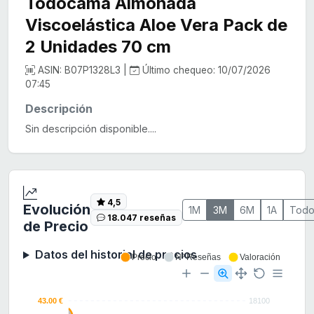
Todocama Almohada
Viscoelástica Aloe Vera Pack de
2 Unidades 70 cm
ASIN: B07P1328L3 |
Último chequeo: 10/07/2026
07:45
Descripción
Sin descripción disponible....
4,5
Evolución
1M
3M
6M
1A
Tod
18.047 reseñas
de Precio
Datos del historial de precios
Precio
Nº Reseñas
Valoración
43.00 €
18100