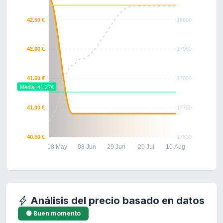
42.50 €
18000
42.00 €
17900
41.50 €
17800
Media: 41.27€
41.00 €
17700
40.50 €
17600
18 May
08 Jun
29 Jun
20 Jul
10 Aug
Análisis del precio basado en datos
🟢 Buen momento