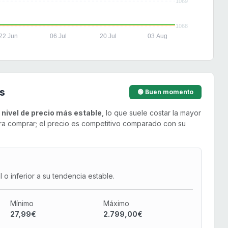
1069
1068
22 Jun
06 Jul
20 Jul
03 Aug
s
🟢 Buen momento
u
nivel de precio más estable
, lo que suele costar la mayor
a comprar; el precio es competitivo comparado con su
o inferior a su tendencia estable.
Mínimo
Máximo
27,99€
2.799,00€