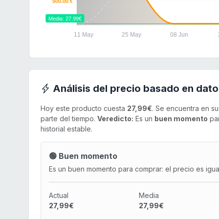
500.00 €
Media: 27.99€
11 May
25 May
08 Jun
Análisis del precio basado en dato
Hoy este producto cuesta
27,99€
. Se encuentra en s
parte del tiempo.
Veredicto:
Es un
buen momento
par
historial estable.
🟢 Buen momento
Es un buen momento para comprar: el precio es igual 
Actual
Media
27,99€
27,99€