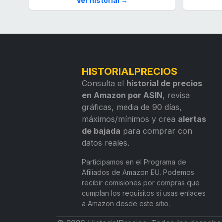
Ver historial →
HISTORIALPRECIOS
Consulta el
historial de precios
en Amazon por ASIN
, revisa
gráficas, media de 90 días,
máximos/mínimos y crea
alertas
de bajada
para comprar con
datos reales.
Participamos en el Programa de
Afiliados de Amazon EU. Podemos
recibir comisiones por compras que
cumplan los requisitos si usas enlaces
a Amazon desde este sitio.