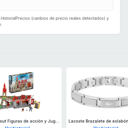
or HistorialPrecios (cambios de precio reales detectados) y
.
Mega Fallout Figuras de acción y Juguetes de construcción, Parada de Camiones Red Rocket con 824 Piezas, 2 Personajes articulados y Accesorios, para coleccionistas, HXT00