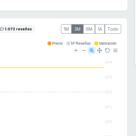
1M
3M
6M
1A
Todo
1.072 reseñas
Precio
Nº Reseñas
Valoración
1074
1073
1072
1071
1070