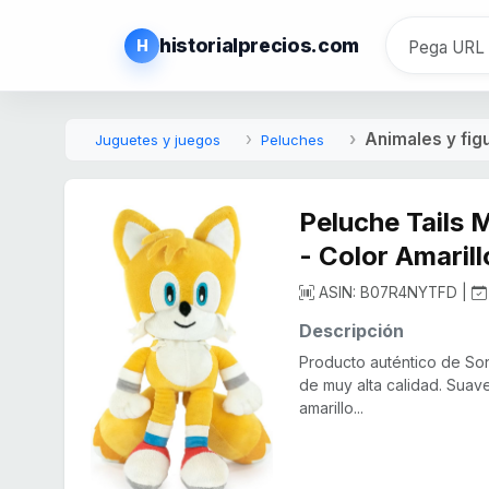
historialprecios.com
H
Animales y fig
Juguetes y juegos
Peluches
Peluche Tails 
- Color Amaril
ASIN: B07R4NYTFD |
Descripción
Producto auténtico de Son
de muy alta calidad. Suave
amarillo...