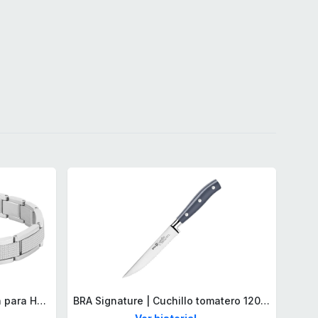
Lacoste Brazalete de eslabón para Hombre Colección STENCIL de Acero inoxidable
BRA Signature | Cuchillo tomatero 120 mm, Acero Inoxidable alemán forjado con Molibdeno Vanadio, Mango Remachado ABS, Diseño Ergonómico, Hoja 1,6 mm espesor