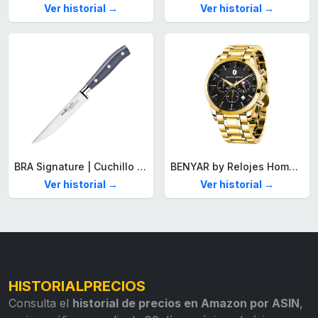
Ver historial →
Ver historial →
BRA Signature | Cuchillo tomatero 120 mm, Acero Inoxidable alemán forjado con Molibdeno Vanadio, Mango Remachado ABS, Diseño Ergonómico, Hoja 1,6 mm espesor
BENYAR by Relojes Hombre Analógico Cuarzo Cronografo Impermeable Luminoso Fecha Moda Casual Reloj de Pulsera Elegante Regalo para Hombre
Ver historial →
Ver historial →
HISTORIALPRECIOS
Consulta el
historial de precios en Amazon por ASIN
,