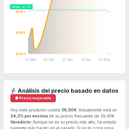
Media: 30.77€
30.00 €
66
20.00 €
10.00 €
65
11 May
01 Jun
22 Jun
13 Jul
03 Aug
Análisis del precio basado en datos
🟡 Precio mejorable
Hoy este producto cuesta
36,50€
. Actualmente está un
24,2% por encima
de su precio frecuente de 29,40€.
Veredicto:
Aunque no es su precio más alto, ha estado
bastante más barato en el pasado. Si no te corre prisa,