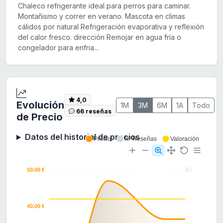
Chaleco refrigerante ideal para perros para caminar.
Montañismo y correr en verano. Mascota en climas
cálidos por natural Refrigeración evaporativa y reflexión
del calor fresco. dirección Remojar en agua fría o
congelador para enfria...
4,0
Evolución
1M
3M
6M
1A
Todo
66 reseñas
de Precio
Datos del historial de precios
Precio
Nº Reseñas
Valoración
50.00 €
67
40.00 €