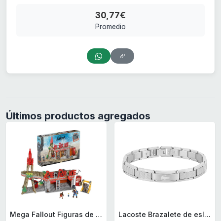
30,77€
Promedio
Últimos productos agregados
Mega Fallout Figuras de acción y Juguetes de construcción, Parada de Camiones Red Rocket con 824 Piezas, 2 Personajes articulados y Accesorios, para coleccionistas, HXT00
Lacoste Brazalete de eslabón para Hombre Colección STENCIL de Acero inoxidable