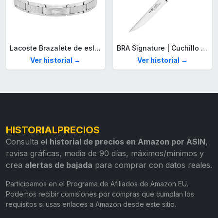
Lacoste Brazalete de eslabón para Hombre Colección STENCIL de Acero inoxidable
BRA Signature | Cuchillo tomatero 120 mm, Acero Inoxidable alemán forjado con Molibdeno Vanadio, Mango Remachado ABS, Diseño Ergonómico, Hoja 1,6 mm espesor
Ver historial →
Ver historial →
HISTORIALPRECIOS
Consulta el
historial de precios en Amazon por ASIN
,
revisa gráficas, media de 90 días, máximos/mínimos y
crea
alertas de bajada
para comprar con datos reales.
Participamos en el Programa de Afiliados de Amazon EU.
Podemos recibir comisiones por compras que cumplan los
requisitos si usas enlaces a Amazon desde este sitio.